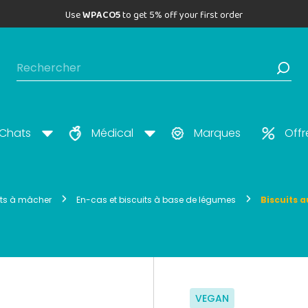
Use
WPACO5
to get 5% off your first order
Chats
Médical
Marques
Offr
uits à mâcher
En-cas et biscuits à base de légumes
Biscuits 
VEGAN