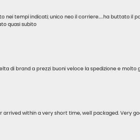
ei tempi indicati; unico neo il corriere.....ha buttato il p
to quasi subito
elta di brand a prezzi buoni veloce la spedizione e molto g
 arrived within a very short time, well packaged. Very goo