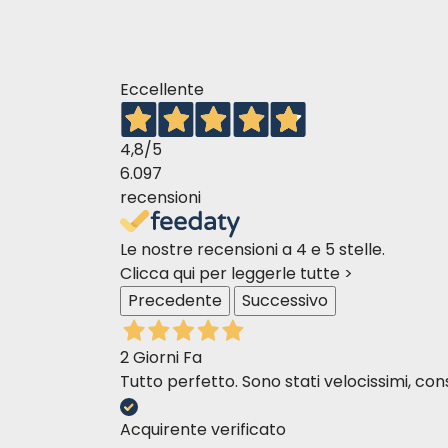
cristiana m
04-05-2018
buonissime per il mio cane e
soprattutto naturali
Eccellente
4,8
/5
6.097
recensioni
Le nostre recensioni a 4 e 5 stelle.
Clicca qui per leggerle tutte >
Precedente
Successivo
2 Giorni Fa
Tutto perfetto. Sono stati velocissimi, cons
Acquirente verificato