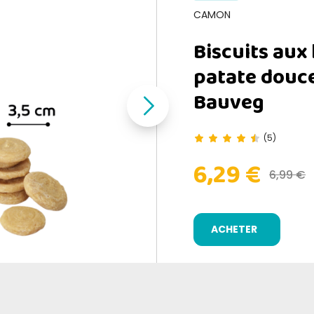
CAMON
Biscuits aux 
patate douc
Bauveg
(5)
6,29 €
6,99 €
ACHETER