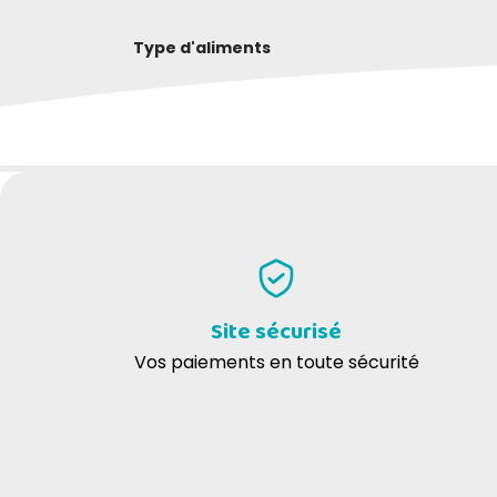
Type d'aliments
ALIMENTS COMPLÉMENTAIRES POUR CHIE
DONNEZ VOTRE AVIS
COMPOSITION
Teresa B
Cecil
29-04-2025
ADDITIFS
I miei cani li gradiscono molto e validi
Molto
per le intolleranze
o prem
Contrôlez le chien lorsqu'il consomme l
MODE D'EMPLOI
Site sécurisé
Vos paiements en toute sécurité