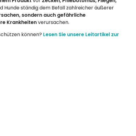
einem Produkt
vor
Zecken, Phlebotomus, Fliegen,
nd Hunde ständig dem Befall zahlreicher äußerer
rsachen, sondern auch gefährliche
re Krankheiten
verursachen.
n schützen können?
Lesen Sie unsere Leitartikel zur