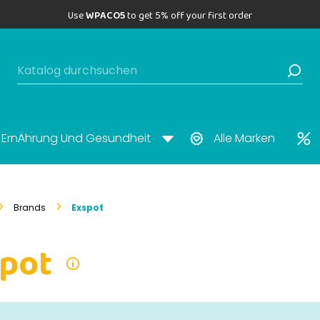
Use
WPACO5
to get 5% off your first order
ErnÄhrung Und Gesundheit
Alle Marken
Brands
Exspot
pot