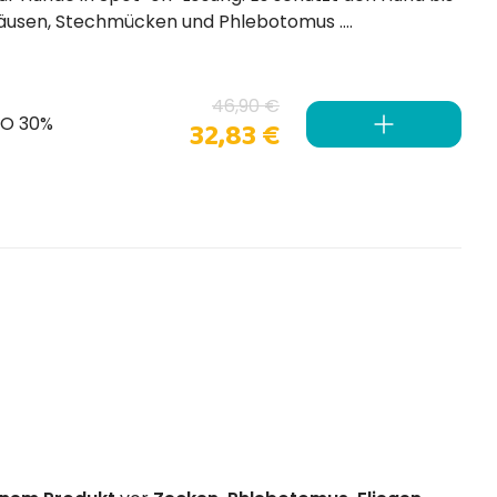
46,90 €
TO 30%
32,83 €