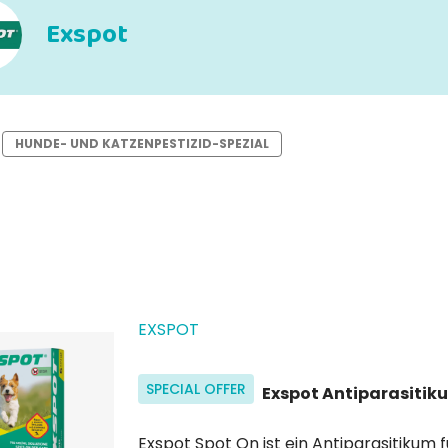
Exspot
HUNDE- UND KATZENPESTIZID-SPEZIAL
EXSPOT
SPECIAL OFFER
Exspot Antiparasitik
Exspot Spot On ist ein Antiparasitikum für Hunde in Spot-on-Lösung. Es schützt den Hund bis