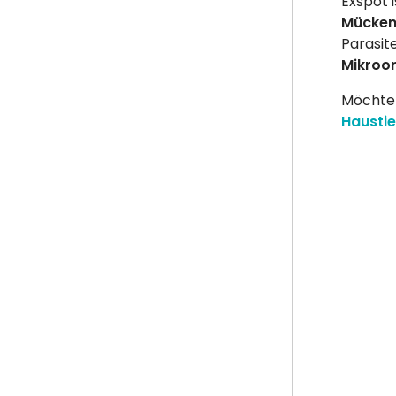
Exspot 
Mücken
Parasit
Mikroor
Möchten
Haustie