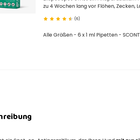
zu 4 Wochen lang vor Flöhen, Zecken, Läusen, Stechmücken und Phlebotomus .
ANZUWENDEN BIS 28/02/2025
(6)
Alle Größen - 6 x 1 ml Pipetten - SCON
hreibung