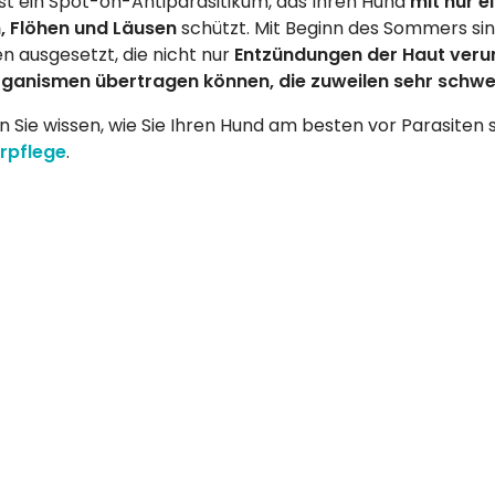
ist ein Spot-on-Antiparasitikum, das Ihren Hund
mit nur 
, Flöhen und Läusen
schützt. Mit Beginn des Sommers si
en ausgesetzt, die nicht nur
Entzündungen der Haut veru
ganismen übertragen können, die zuweilen sehr schwe
 Sie wissen, wie Sie Ihren Hund am besten vor Parasite
rpflege
.