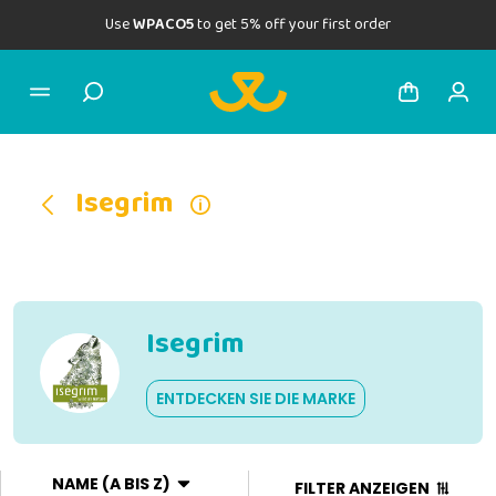
Use
WPACO5
to get 5% off your first order
Isegrim
Isegrim
ENTDECKEN SIE DIE MARKE
NAME (A BIS Z)
FILTER ANZEIGEN