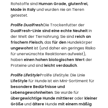
Rohstoffe sind
Human Grade, glutenfrei,
Made in Italy
und wurden nie an Tieren
getestet.
Prolife DualFresh
Die Trockenfutter der
DualFresh-Linie sind eine echte Neuheit
in
der Welt der Tiernahrung. Sie sind
reich an
frischem Fleisch
, das
für den
Hundekörper
ungewohnt
ist (und daher ein geringes Risiko
für unerwünschte Reaktionen aufweist),
haben
einen hohen biologischen Wert
der
Proteine und sind
leicht verdaulich
.
Prolife LifeStyle
Prolife LifeStyle: Die Linie
LifeStyle
für Hunde ist ein Mini-Sortiment für
besondere Bedürfnisse und
Lebensgewohnheiten
. Sie wurde für
übergewichtige Hunde mittlerer
oder
kleiner
Größe
und
ältere
Hunde
mit einem mäßig