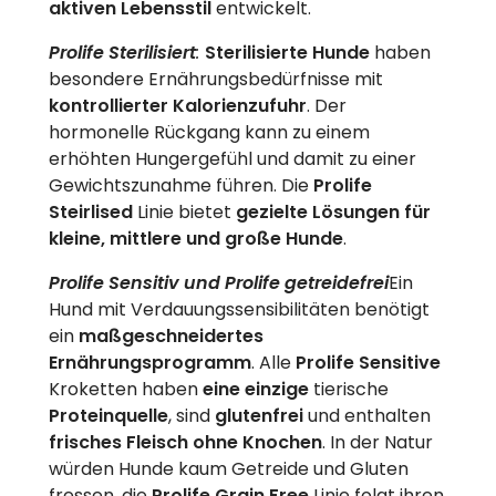
aktiven Lebensstil
entwickelt.
Prolife
Sterilisiert
:
Sterilisierte Hunde
haben
besondere Ernährungsbedürfnisse mit
kontrollierter Kalorienzufuhr
. Der
hormonelle Rückgang kann zu einem
erhöhten Hungergefühl und damit zu einer
Gewichtszunahme führen. Die
Prolife
Steirlised
Linie bietet
gezielte Lösungen für
kleine, mittlere und große Hunde
.
Prolife Sensitiv und Prolife getreidefrei
Ein
Hund mit Verdauungssensibilitäten benötigt
ein
maßgeschneidertes
Ernährungsprogramm
. Alle
Prolife Sensitive
Kroketten haben
eine einzige
tierische
Proteinquelle
, sind
glutenfrei
und enthalten
frisches Fleisch ohne Knochen
. In der Natur
würden Hunde kaum Getreide und Gluten
fressen, die
Prolife Grain Free
Linie folgt ihren