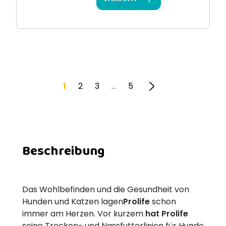
1
2
3
5
…
Beschreibung
Das Wohlbefinden und die Gesundheit von
Hunden und Katzen lagen
Prolife
schon
immer am Herzen. Vor kurzem
hat Prolife
seine Trocken- und Nassfutterlinien für Hunde