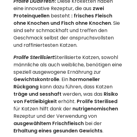
Prolife DualFresh
:
Diese Kroketten haben
eine innovative Rezeptur, die aus
zwei
Proteinquellen
besteht
: frisches Fleisch
ohne Knochen und Fisch ohne Knochen
. Sie
sind sehr schmackhaft und treffen den
Geschmack selbst der anspruchsvollsten
und raffiniertesten Katzen.
Prolife Sterilisiert
Sterilisierte Katzen, sowohl
männliche als auch weibliche, benötigen eine
speziell ausgewogene Ernährung zur
Gewichtskontrolle
. Ein
hormoneller
Rückgang
kann dazu führen, dass Katzen
träge und sesshaft
werden, was das
Risiko
von Fettleibigkeit
erhöht.
Prolife Sterilised
für Katzen hilft dank der
nutrigenomischen
Rezeptur und der Verwendung von
ausgewähltem Frischfleisch
bei der
Erhaltung eines gesunden Gewichts
.