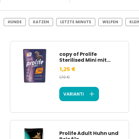
HUNDE
KATZEN
LETZTE MINUTE
WELPEN
KLE
copy of Prolife
Sterilised Mini mit...
1,25 €
1,70 €
VARIANTI
Prolife Adult Huhn und