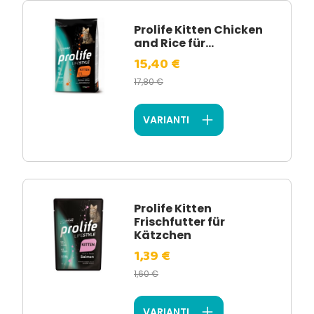
Prolife Kitten Chicken
and Rice für...
15,40 €
17,80 €
VARIANTI
Prolife Kitten
Frischfutter für
Kätzchen
1,39 €
1,60 €
VARIANTI