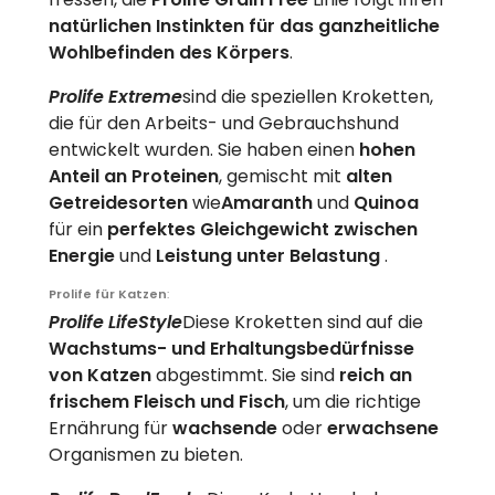
natürlichen Instinkten für das ganzheitliche
Wohlbefinden des Körpers
.
Prolife Extreme
sind die speziellen Kroketten,
die für den Arbeits- und Gebrauchshund
entwickelt wurden. Sie haben einen
hohen
Anteil an Proteinen
, gemischt mit
alten
Getreidesorten
wie
Amaranth
und
Quinoa
für ein
perfektes Gleichgewicht zwischen
Energie
und
Leistung unter Belastung
.
Prolife für Katzen
:
Prolife LifeStyle
Diese Kroketten sind auf die
Wachstums- und Erhaltungsbedürfnisse
von Katzen
abgestimmt. Sie sind
reich an
frischem Fleisch und Fisch
, um die richtige
Ernährung für
wachsende
oder
erwachsene
Organismen zu bieten.