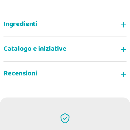
wurde nach dem Prinzip der
Nutrigenomik entwickelt, der
Alltech® Nutrigenomic
SCHREIBEN SIE EINE BEWERTUNG
System
Bioplex®
Economase®