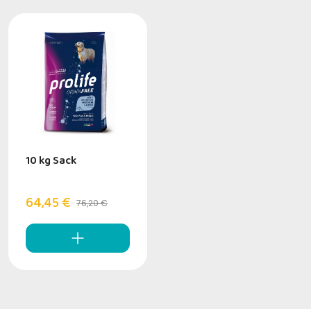
10 kg Sack
64,45 €
76,20 €