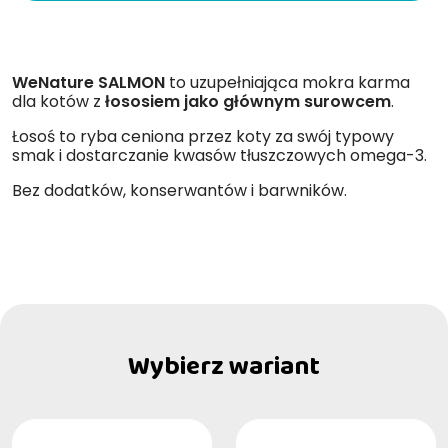
WeNature SALMON
to uzupełniająca mokra karma
dla kotów z
łososiem jako głównym surowcem
.
Łosoś to ryba ceniona przez koty za swój typowy
smak i dostarczanie kwasów tłuszczowych omega-3.
Bez dodatków, konserwantów i barwników.
Wybierz wariant