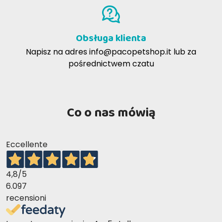
Obsługa klienta
Napisz na adres
info@pacopetshop.it
lub za
pośrednictwem czatu
Co o nas mówią
Eccellente
4,8
/5
6.097
ŁOSOŚ Z BIAŁĄ RYBĄ
recensioni