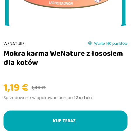
WENATURE
Warte 140 punktów
Mokra karma WeNature z łososiem
dla kotów
1,19 €
1,46 €
Sprzedawane w opakowaniach po
12 sztuki
.
KUP TERAZ