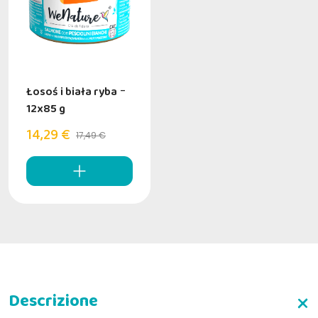
Łosoś i biała ryba
-
12x85 g
14,29 €
17,49 €