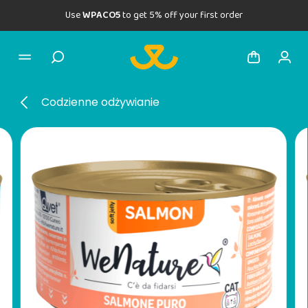
Use
WPACO5
to get 5% off your first order
Codzienne odżywianie