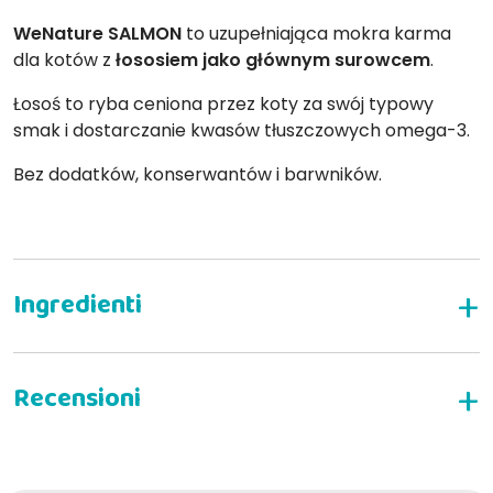
WeNature SALMON
to uzupełniająca mokra karma
dla kotów z
łososiem jako głównym surowcem
.
Łosoś to ryba ceniona przez koty za swój typowy
smak i dostarczanie kwasów tłuszczowych omega-3.
Bez dodatków, konserwantów i barwników.
ŁOSOŚ I TUŃCZYK
NAPISZ RECENZJĘ