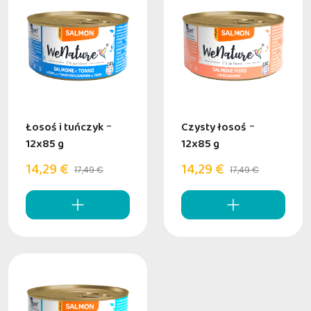
Łosoś i tuńczyk
-
Czysty łosoś
-
12x85 g
12x85 g
14,29 €
14,29 €
17,49 €
17,49 €