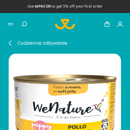
Use
WPACO5
to get 5% off your first order
Codzienne odżywianie