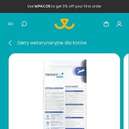
Use
WPACO5
to get 5% off your first order
Diety weterynaryjne dla kotów