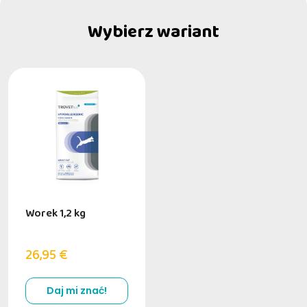
Wybierz wariant
Worek 1,2 kg
26,95 €
Daj mi znać!