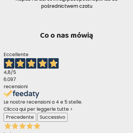
Tak, receptura jest
bezzbożowa i zawiera
10–13 kg
145–175 g
pośrednictwem czatu
wyselekcjonowane białka
, co czyni ją idealną dla
175–195 g
wrażliwych zwierząt.
13–15 kg
Jak przechowywać?
Co o nas mówią
Przechowywać w
chłodnym i suchym miejscu
,
dobrze zamykając opakowanie po użyciu.
Eccellente
4,8
/5
6.097
recensioni
Le nostre recensioni a 4 e 5 stelle.
Clicca qui per leggerle tutte >
Precedente
Successivo