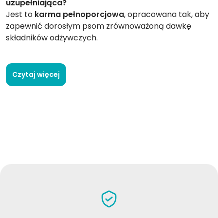
uzupełniająca?
Jest to
karma pełnoporcjowa
, opracowana tak, aby
zapewnić dorosłym psom zrównoważoną dawkę
składników odżywczych.
Jakie jest główne źródło białka?
Tuńczyk
, lekkie i łatwo przyswajalne białko
Czytaj więcej
pochodzenia morskiego.
Czy zawiera zboża lub gluten?
Nie, jest
w 100% bezzbożowa i bezglutenowa
,
odpowiednia również dla psów wrażliwych lub z
nietolerancjami.
Dlaczego wybrano tuńczyka jako źródło białka?
Ponieważ dostarcza
wysokiej jakości białka i
niezbędnych kwasów tłuszczowych
, wspierając
zdrowie skóry, sierści i serca.
Jaką rolę odgrywają kwasy omega-3 i omega-6?