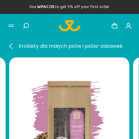
Use
WPACO5
to get 5% off your first order
Krokiety dla małych psów i psów-zabawek