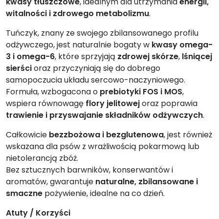
kwasy tłuszczowe
, idealnym dla utrzymania
energii,
witalności i zdrowego metabolizmu
.
Tuńczyk, znany ze swojego zbilansowanego profilu
odżywczego, jest naturalnie bogaty w
kwasy omega-
3 i omega-6
, które sprzyjają
zdrowej skórze
,
lśniącej
sierści
oraz przyczyniają się do dobrego
samopoczucia układu sercowo-naczyniowego.
Formuła, wzbogacona o
prebiotyki FOS i MOS
,
wspiera równowagę
flory jelitowej
oraz poprawia
trawienie i przyswajanie składników odżywczych
.
Całkowicie
bezzbożowa i bezglutenowa
, jest również
wskazana dla psów z wrażliwością pokarmową lub
nietolerancją zbóż.
Bez sztucznych barwników, konserwantów i
aromatów, gwarantuje
naturalne, zbilansowane i
smaczne
pożywienie, idealne na co dzień.
Atuty / Korzyści