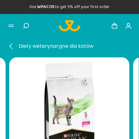
Use
WPACO5
to get 5% off your first order
Diety weterynaryjne dla kotów