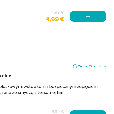
4,99 €
4,99 €
Warte 70 punktów
 Blue
Dostępna w 3 rozmiarach, może być łączona ze smyczą z tej samej linii
6,99 €