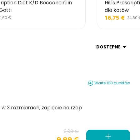
scription Diet K/D Bocconcini in
Hill's Prescri
Gatti
dla kotów
16,75 €
1,60 €
24,60 
DOSTĘPNE
Warte 100 punktów
psa, dostępna w 3 rozmiarach, zapięcie na rzep
9,99 €
9,99 €