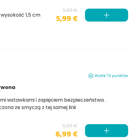
5,99 €
 wysokość 1,5 cm
5,99 €
Warte 70 punktów
erwona
Dostępna w 3 rozmiarach, może być łączona ze smyczą z tej samej linii
6,99 €
6,99 €