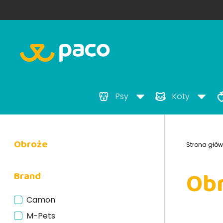
Psy
Koty
Obroże
Strona głó
Ob
Brand
Camon
M-Pets