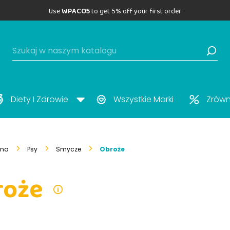
Use
WPACO5
to get 5% off your first order
Diety I Zdrowie
Wszystkie Marki
Zrów
wna
Psy
Smycze
Obroże
roże