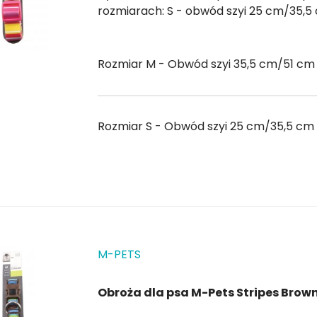
rozmiarach: S - obwód szyi 25 cm/35,5 cm - wysokość 1,5 cm M - obwód szyi 35,5 cm/51 cm
Rozmiar M - Obwód szyi 35,5 cm/51 cm
Rozmiar S - Obwód szyi 25 cm/35,5 cm 
M-PETS
Obroża dla psa M-Pets Stripes Brow