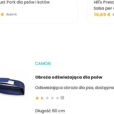
ust Pork dla psów i kotów
Hill's Pre
Salsa per 
 €
16,69 €
15,60 €
2
CAMON
Obroża odświeżająca dla psów
Odświeżająca obroża dla 
(1)
Długość 60 cm