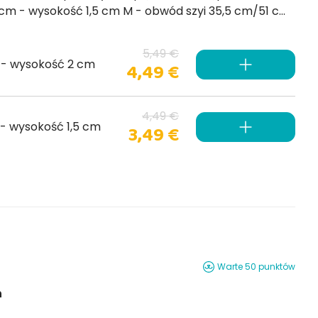
- wysokość 2 cm L - obwód szyi 51 cm/71 cm - wysokość 2,5 cm Kolor jak na zdjęciu
5,49 €
 - wysokość 2 cm
4,49 €
4,49 €
- wysokość 1,5 cm
3,49 €
Warte 50 punktów
n