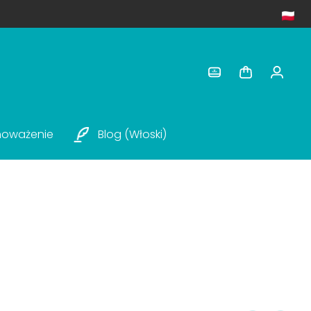
noważenie
Blog (włoski)