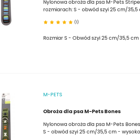
Nylonowa obroża dla psa M-Pets Stripes Brown z bezpiecznym zamkiem
rozmiarach: S - obwód szyi 25 cm/35,5 cm - wysokość cm 1,5 M - obwód szyi 35,5 cm/51 cm
- wysokość 2 cm Kolor jak na zdjęciu
(1)
Rozmiar S - Obwód szyi 25 cm/35,5 cm 
M-PETS
Obroża dla psa M-Pets Bones
Nylonowa obroża dla psa M-Pets Bones z bezpiecznym zamkiem. Dostępna w 2 rozmiarac
S - obwód szyi 25 cm/35,5 cm - wysokość 1,5 cm M - obwód szyi 35,5 cm
2 cm Kolor jak na zdjęciu