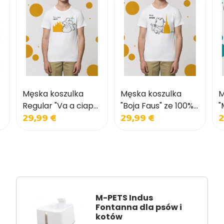
Męska koszulka
Męska koszulka
M
Regular "Va a ciapà
"Boja Faus" ze 100%
"
29,99 €
29,99 €
2
i ratt" wykonana w
bawełny o
P
100% z bawełny
regularnym kroju
b
r
M-PETS Indus
Fontanna dla psów i
kotów