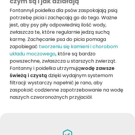
czym są i jak działają
Fontanny
i
poidełka dla psów zaspokajają psią
potrzebę picia i zachęcają go do tego. Ważne
jest, aby psy piły odpowiednią ilość wody,
zwłaszcza te, które regularnie jedzą suchą
karmę. Zachęcanie psa do picia pomaga
zapobiegać
tworzeniu się kamieni i chorobom
układu moczowego
, które są bardzo
powszechne, zwłaszcza u starszych zwierząt.
Fontanny i poidełka utrzymują
wodę zawsze
świeżą i czystą
dzięki wydajnym systemom
filtracji: wystarczy napełnić je rano, aby
zaspokoić codzienne zapotrzebowanie na wodę
naszych czworonożnych przyjaciół.