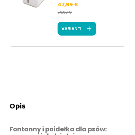
47,99 €
59,99 €
VARIANTI
Opis
Fontanny i poidełka dla psów: