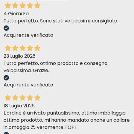
pupili, łącząc jakość i naturę
4 Giorni Fa
Tutto perfetto. Sono stati velocissimi, consigliato.
Surowce Human Grade i zrównoważony
rozwój ekologiczny
Acquirente verificato
wzrost wydajności idzie w parze z
23 Luglio 2026
drastycznym spadkiem popytu spowodowanym
Tutto perfetto, ottimo prodotto e consegna
globalnym spadkiem liczby ludności
velocissima. Grazie.
Acquirente verificato
18 Luglio 2026
Zasoby są
niewłaściwie przydzielane, podczas gdy gleba,
L'ordine è arrivato puntualissimo, ottimo imballaggio,
lasy, woda, jakość powietrza i różnorodność
ottimo prodotto, mi hanno mandato anche un collare
biologiczna nadal ulegają degradacji
in omaggio 😍 veramente TOP!