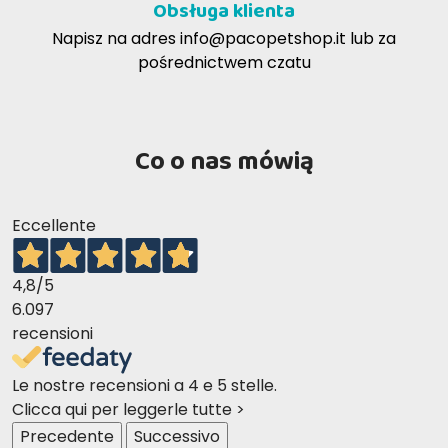
Obsługa klienta
Jeśli złożony pokarm nie jest trawiony, nie może
Napisz na adres
info@pacopetshop.it
lub za
zostać wchłonięty, trafia do kału i nie wpływa na
Zalecana dzienna dawka pokarmowa
pośrednictwem czatu
żaden organiczny obszar
Prolife
to
mięso i ryby, które pierwotnie były przeznaczone
Co o nas mówią
do spożycia przez ludzi
Eccellente
4,8
/5
6.097
recensioni
Le nostre recensioni a 4 e 5 stelle.
Najlepsze surowce, mięso i ryby, zostały wybrane,
Clicca qui per leggerle tutte >
aby dostarczyć to, co najlepsze do misek naszych
Precedente
Successivo