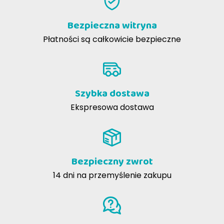
Crocchette in linea con le preferenze dei gatti :)
Bezpieczna witryna
Bruna B
05-06-2020
Płatności są całkowicie bezpieczne
È piaciuto molto, I miei gatti non hanno fatto storie
Szybka dostawa
Nutrigenomiki
Składniki analityczne
Ekspresowa dostawa
Nutrigenomiki
filozofię wyznaje Prolife
Bezpieczny zwrot
Dodatki (kg): Dodatki odżywcze
14 dni na przemyślenie zakupu
Wszystkie zalety świeżego mięsa