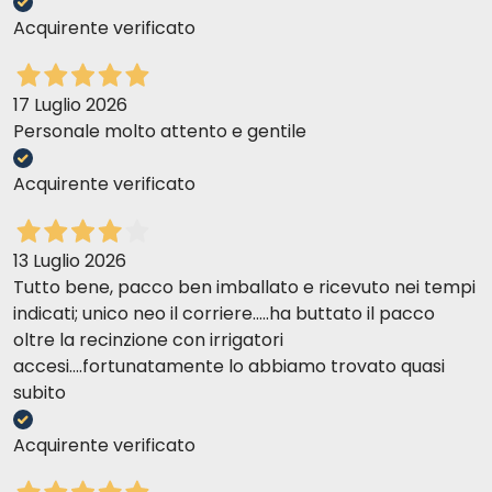
zrównoważone
Acquirente verificato
17 Luglio 2026
Personale molto attento e gentile
Acquirente verificato
świadomego wyboru
recepturach
pierwotnie
13 Luglio 2026
Tutto bene, pacco ben imballato e ricevuto nei tempi
indicati; unico neo il corriere.....ha buttato il pacco
oltre la recinzione con irrigatori
accesi....fortunatamente lo abbiamo trovato quasi
przykład w przypadku ryżu
subito
tylko ziarna, które spełniają
określone, surowe parametry estetyczne, takie jak
Acquirente verificato
rozmiar,
Prolife
wartość