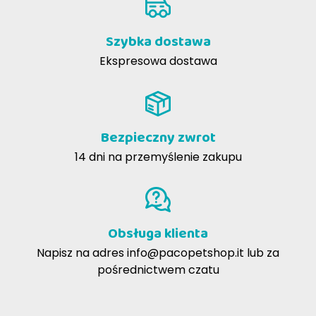
DODATKI NA KG:
Szybka dostawa
Ekspresowa dostawa
Bezpieczny zwrot
SKŁADNIKI ANALITYCZNE:
14 dni na przemyślenie zakupu
ENERGIA METABILIZOWALNA:
Obsługa klienta
INSTRUKCJE STOSOWANIA
Napisz na adres
info@pacopetshop.it
lub za
pośrednictwem czatu