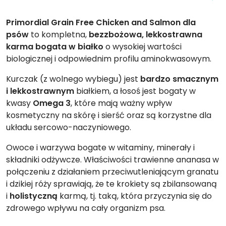
Primordial Grain Free Chicken and Salmon dla
psów
to kompletna,
bezzbożowa, lekkostrawna
karma bogata w białko
o wysokiej wartości
biologicznej i odpowiednim profilu aminokwasowym.
Kurczak (z wolnego wybiegu) jest
bardzo smacznym
i lekkostrawnym
białkiem, a łosoś jest bogaty w
kwasy
Omega 3
, które mają ważny wpływ
kosmetyczny na skórę i sierść oraz są korzystne dla
układu sercowo-naczyniowego.
Owoce i warzywa bogate w witaminy, minerały i
składniki odżywcze. Właściwości trawienne ananasa w
połączeniu z działaniem przeciwutleniającym granatu
i dzikiej róży sprawiają, że te krokiety są zbilansowaną
i
holistyczną
karmą, tj. taką, która przyczynia się do
zdrowego wpływu na cały organizm psa.