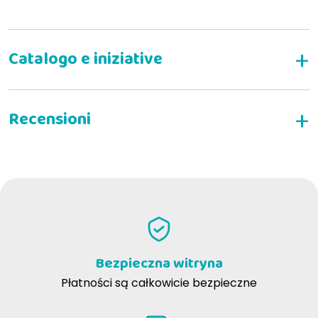
Skład:
NAPISZ RECENZJĘ
Anna Lisa M
27-09-2025
Acquisto da tempo ormai queste crocchette per la mia cana di 10
anni e sono ottime per lei e la sua salute. Questo venditore è
Bezpieczna witryna
perfetto per i nostri acquisti con promozioni, raccolta punti e
sempre preciso nella consegna.
Płatności są całkowicie bezpieczne