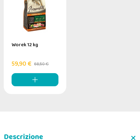
Worek 12 kg
59,90 €
68,50 €