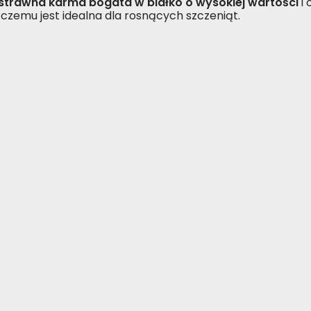
strawna karma bogata w białko o wysokiej wartości
i 
i czemu jest idealna dla rosnących szczeniąt.