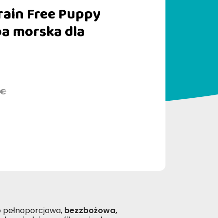
rain Free Puppy
ba morska dla
 €
 pełnoporcjowa,
bezzbożowa,