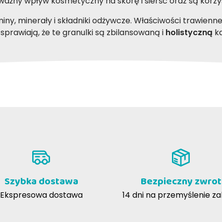
 ważny wpływ kosmetyczny na skórę i sierść oraz są kor
y, minerały i składniki odżywcze. Właściwości trawienn
 sprawiają, że te granulki są zbilansowaną i
holistyczną
ka
Szybka dostawa
Bezpieczny zwrot
Ekspresowa dostawa
14 dni na przemyślenie z
30%