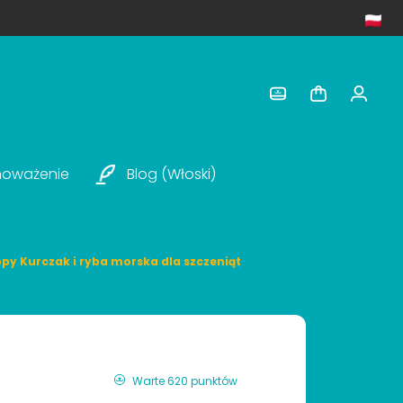
noważenie
Blog (włoski)
ppy Kurczak i ryba morska dla szczeniąt
Warte 620 punktów