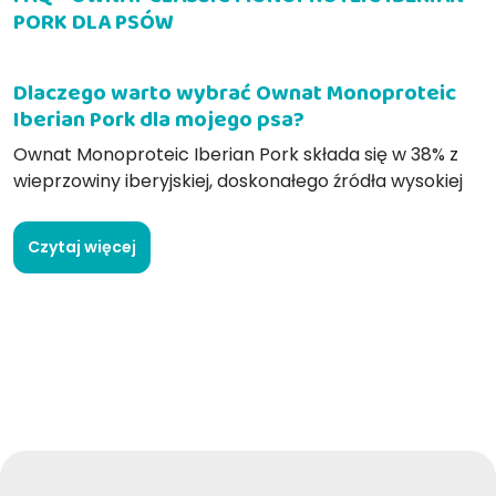
PORK DLA PSÓW
Dlaczego warto wybrać Ownat Monoproteic
Iberian Pork dla mojego psa?
Ownat Monoproteic Iberian Pork składa się w 38% z
wieprzowiny iberyjskiej, doskonałego źródła wysokiej
jakości białka, które zapewnia kompletną i
zbilansowaną dietę. Idealna dla psów z
Czytaj więcej
nadwrażliwością pokarmową, dzięki jednobiałkowej
formule, która zmniejsza ryzyko reakcji alergicznych.
Co sprawia, że karma Ownat Monoproteic
Iberian Pork jest wyjątkowa?
Produkt ten wyróżnia się wyłącznym wykorzystaniem
świeżej wieprzowiny iberyjskiej, która jest rzadkim
wyborem w karmie dla psów. Wieprzowina iberyjska,