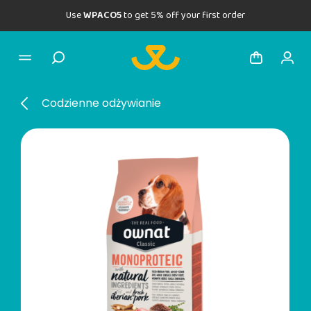
Use
WPACO5
to get 5% off your first order
Codzienne odżywianie