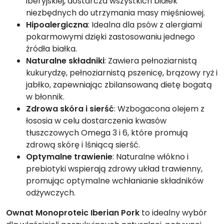
iberyjskiej, dostarcza wszystkich białek
niezbędnych do utrzymania masy mięśniowej.
Hipoalergiczna
: Idealna dla psów z alergiami
pokarmowymi dzięki zastosowaniu jednego
źródła białka.
Naturalne składniki
: Zawiera pełnoziarnistą
kukurydzę, pełnoziarnistą pszenicę, brązowy ryż i
jabłko, zapewniając zbilansowaną dietę bogatą
w błonnik.
Zdrowa skóra i sierść
: Wzbogacona olejem z
łososia w celu dostarczenia kwasów
tłuszczowych Omega 3 i 6, które promują
zdrową skórę i lśniącą sierść.
Optymalne trawienie
: Naturalne włókno i
prebiotyki wspierają zdrowy układ trawienny,
promując optymalne wchłanianie składników
odżywczych.
Ownat Monoproteic Iberian Pork
to idealny wybór