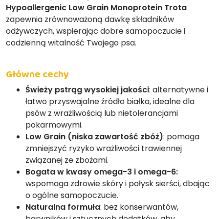
Hypoallergenic Low Grain Monoprotein Trota
zapewnia zrównoważoną dawkę składników
odżywczych, wspierając dobre samopoczucie i
codzienną witalność Twojego psa.
Główne cechy
Świeży pstrąg wysokiej jakości
: alternatywne i
łatwo przyswajalne źródło białka, idealne dla
psów z wrażliwością lub nietolerancjami
pokarmowymi.
Low Grain (niska zawartość zbóż)
: pomaga
zmniejszyć ryzyko wrażliwości trawiennej
związanej ze zbożami.
Bogata w kwasy omega-3 i omega-6:
wspomaga zdrowie skóry i połysk sierści, dbając
o ogólne samopoczucie.
Naturalna formuła
: bez konserwantów,
barwników i sztucznych dodatków, aby