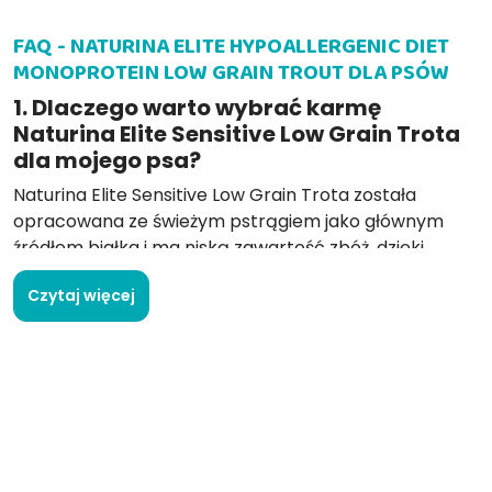
FAQ - NATURINA ELITE HYPOALLERGENIC DIET
MONOPROTEIN LOW GRAIN TROUT DLA PSÓW
1. Dlaczego warto wybrać karmę
Naturina Elite Sensitive Low Grain Trota
dla mojego psa?
Naturina Elite Sensitive Low Grain Trota została
opracowana ze świeżym pstrągiem jako głównym
źródłem białka i ma niską zawartość zbóż, dzięki
czemu idealnie nadaje się dla psów z wrażliwym
Czytaj więcej
układem pokarmowym lub nietolerancjami
pokarmowymi.
2. Czy ta karma jest odpowiednia dla
psów z wrażliwością pokarmową?
Tak, obecność pstrąga i niska zawartość zbóż
sprawiają, że jest to doskonały wybór dla psów z
nietolerancjami lub wrażliwością pokarmową.