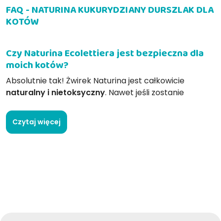
FAQ - NATURINA KUKURYDZIANY DURSZLAK DLA
KOTÓW
Czy Naturina Ecolettiera jest bezpieczna dla
moich kotów?
Absolutnie tak! Żwirek Naturina jest całkowicie
naturalny i nietoksyczny
. Nawet jeśli zostanie
przypadkowo połknięta, nie wyrządzi szkody.
Czytaj więcej
W jaki sposób żwirek Naturina pochłania koci
mocz?
Naturina Litter natychmiast wchłania koci mocz,
tworząc łatwą do usunięcia kulkę, która zatrzymuje
szkodliwe bakterie i hamuje powstawanie
nieprzyjemnych zapachów.