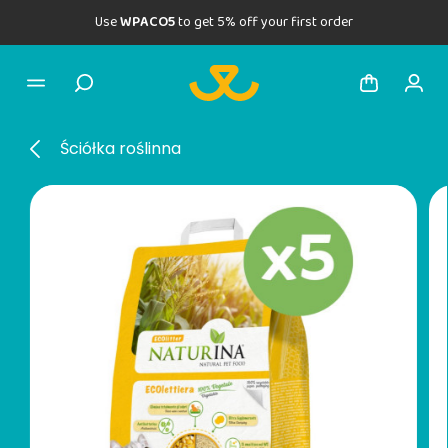
Use
WPACO5
to get 5% off your first order
Ściółka roślinna