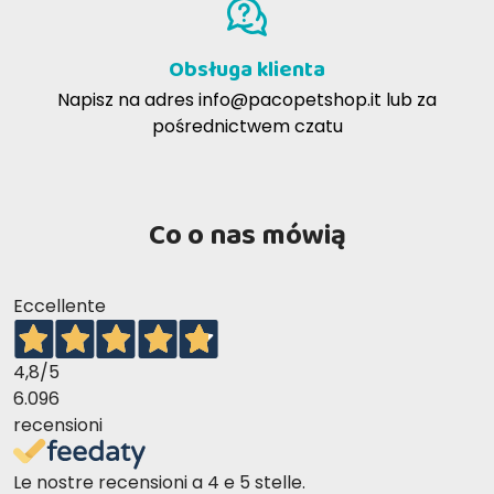
dni, oferując doskonałą wydajność i długą żywotność.
Obsługa klienta
Czy koty lubią żwirek Naturina?
Napisz na adres
info@pacopetshop.it
lub za
Jak najbardziej! Piasek ma miękką w dotyku teksturę,
pośrednictwem czatu
którą koty uwielbiają, a rozmiar i kształt granulek są
idealne dla ich wygody. Ponadto świeżość utrzymuje
się dłużej bez dodatku perfum lub chemikaliów.
Co o nas mówią
Eccellente
4,8
/5
6.096
recensioni
Le nostre recensioni a 4 e 5 stelle.