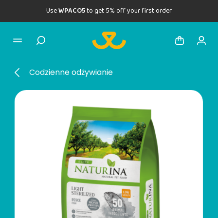
Use
WPACO5
to get 5% off your first order
Codzienne odżywianie