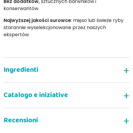
Bez dodatków,
sztucznych barwników i
konserwantów.
Najwyższej jakości surowce
: mięso lub świeże ryby
starannie wyselekcjonowane przez naszych
ekspertów.
TYLKO WIEPRZOWINA
Smaczne receptury:
Z Omega-3