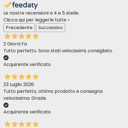
Większość opakowań została zaprojektowana z
Le nostre recensioni a 4 e 5 stelle.
myślą o łatwym otwieraniu i przechowywaniu.
Clicca qui per leggerle tutte >
Zalecamy przechowywanie mokrej karmy po
Precedente
Successivo
otwarciu w lodówce.
2 Giorni Fa
Czy mokra karma Monge Monoprotein
Tutto perfetto. Sono stati velocissimi, consigliato.
przyczynia się do poprawy ogólnego stanu
TYLKO KURCZAK
zdrowia kota?
Acquirente verificato
Karma Monge Monoprotein została opracowana, aby
wspierać ogólny stan zdrowia kota, dostarczając mu
niezbędnych składników odżywczych i przyczyniając
23 Luglio 2026
się do ogólnego dobrego samopoczucia.
Tutto perfetto, ottimo prodotto e consegna
velocissima. Grazie.
Acquirente verificato