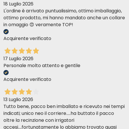
18 Luglio 2026
Instrukcja stosowania i przewodnik dawkowania
L'ordine è arrivato puntualissimo, ottimo imballaggio,
ottimo prodotto, mi hanno mandato anche un collare
in omaggio 😍 veramente TOP!
Acquirente verificato
17 Luglio 2026
Personale molto attento e gentile
Acquirente verificato
13 Luglio 2026
Tutto bene, pacco ben imballato e ricevuto nei tempi
indicati; unico neo il corriere.....ha buttato il pacco
oltre la recinzione con irrigatori
accesi....fortunatamente lo abbiamo trovato quasi