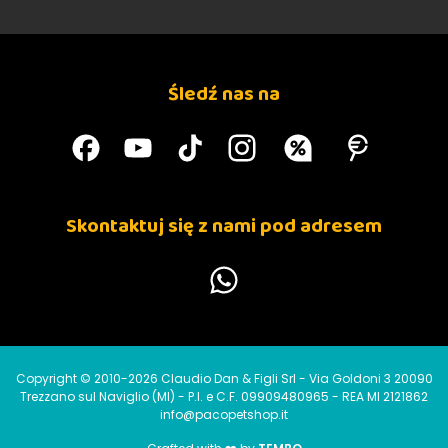
Śledź nas na
Skontaktuj się z nami pod adresem
Copyright © 2010-2026 Claudio Dan & Figli Srl - Via Goldoni 3 20090
Trezzano sul Naviglio (MI) - P.I. e C.F. 09909480965 - REA MI 2121862
info@pacopetshop.it