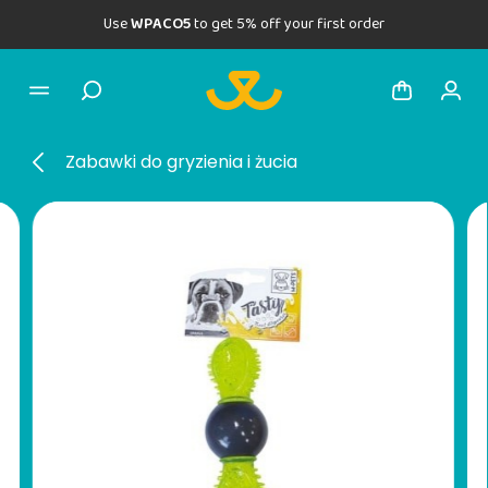
Use
WPACO5
to get 5% off your first order
Zabawki do gryzienia i żucia