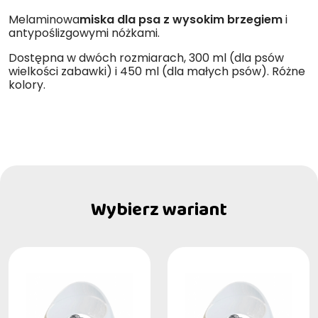
Melaminowa
miska dla psa z wysokim brzegiem
i
antypoślizgowymi nóżkami.
Dostępna w dwóch rozmiarach, 300 ml (dla psów
wielkości zabawki) i 450 ml (dla małych psów). Różne
kolory.
Wybierz wariant