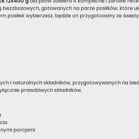
ack 12x400 g
dla psów zawiera 4 kompletne i zdrowe rece
 bezzbożowych, gotowanych na parze posiłków, które ułat
posiłek wybierzesz, będzie on przygotowany ze świeżych
ch i naturalnych składników, przygotowywanych na bież
yłącznie prawdziwych składników.
a
cia
nnymi porcjami