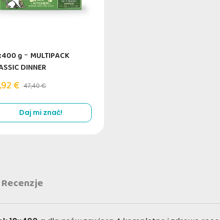
x400 g
-
MULTIPACK
ASSIC DINNER
,92 €
47,40 €
Daj mi znać!
Recenzje