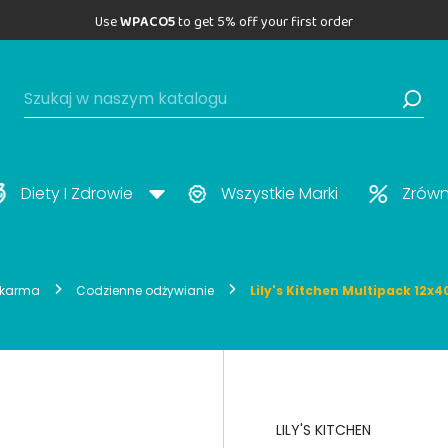
Use
WPACO5
to get 5% off your first order
Diety I Zdrowie
Wszystkie Marki
Zrów
 karma
Codzienne odżywianie
Lily's Kitchen Multipack 12x
LILY'S KITCHEN