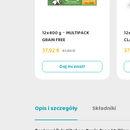
12x400 g
-
MULTIPACK
12
GRAIN FREE
CL
37,92 €
37
47,40 €
Daj mi znać!
Opis i szczegóły
Składniki