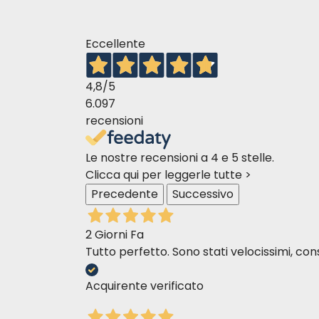
Eccellente
4,8
/5
6.097
Fishy Fish Pie
recensioni
Le nostre recensioni a 4 e 5 stelle.
Clicca qui per leggerle tutte >
Precedente
Successivo
2 Giorni Fa
Tutto perfetto. Sono stati velocissimi, cons
Białko surowe – 10,3%,
Tłuszcz surowy – 6,6%,
Acquirente verificato
Popiół surowy – 2%,
Włókno surowe – 0,4%,