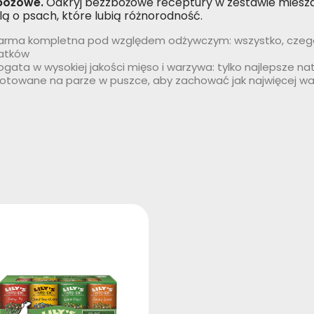
bożowe.
Odkryj bezzbożowe receptury w zestawie miesz
lą o psach, które lubią różnorodność.
arma kompletna pod względem odżywczym: wszystko, czego 
atków
ogata w wysokiej jakości mięso i warzywa: tylko najlepsze na
otowane na parze w puszce, aby zachować jak najwięcej wa