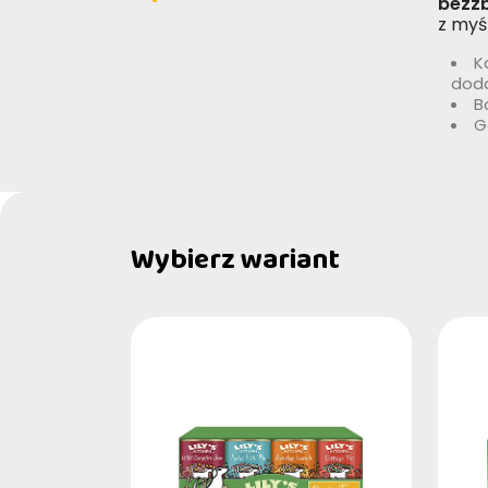
bezz
z myś
K
dod
B
G
Wybierz wariant