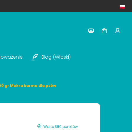
noważenie
Blog (włoski)
400 gr Mokra karma dla psów
Warte 380 punktów