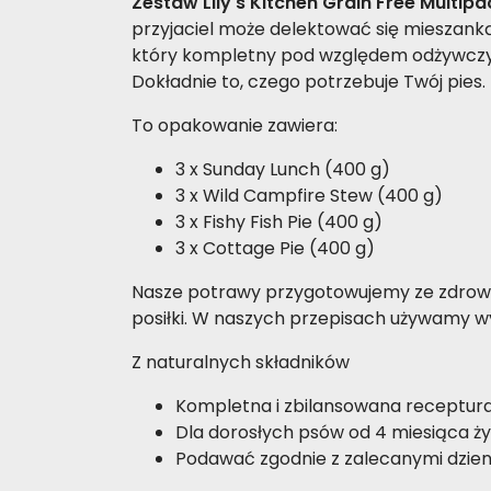
Zestaw Lily's Kitchen Grain Free Multip
przyjaciel może delektować się mieszanką
który kompletny pod względem odżywczym 
Dokładnie to, czego potrzebuje Twój pies.
To opakowanie zawiera:
3 x Sunday Lunch (400 g)
3 x Wild Campfire Stew (400 g)
3 x Fishy Fish Pie (400 g)
3 x Cottage Pie (400 g)
Nasze potrawy przygotowujemy ze zdrowy
posiłki. W naszych przepisach używamy w
Z naturalnych składników
Kompletna i zbilansowana receptur
Dla dorosłych psów od 4 miesiąca ży
Podawać zgodnie z zalecanymi dzie