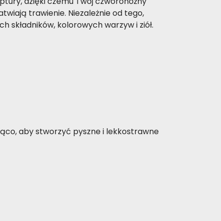
ptury, dzięki czemu Twój czworonożny
wiają trawienie. Niezależnie od tego,
 składników, kolorowych warzyw i ziół.
ąco, aby stworzyć pyszne i lekkostrawne