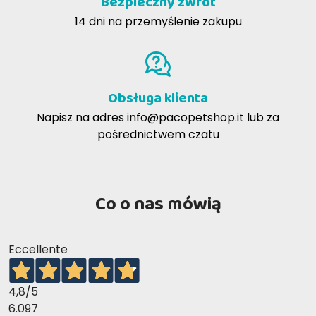
Bezpieczny zwrot
14 dni na przemyślenie zakupu
Obsługa klienta
Napisz na adres
info@pacopetshop.it
lub za
pośrednictwem czatu
Co o nas mówią
Eccellente
4,8
/5
6.097