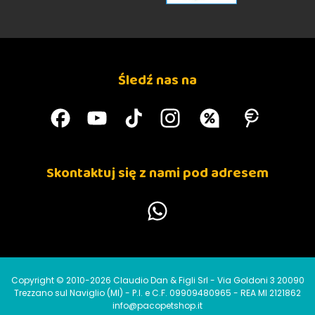
Śledź nas na
Skontaktuj się z nami pod adresem
Copyright © 2010-2026 Claudio Dan & Figli Srl - Via Goldoni 3 20090
Trezzano sul Naviglio (MI) - P.I. e C.F. 09909480965 - REA MI 2121862
info@pacopetshop.it