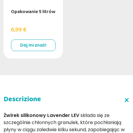
Opakowanie 5 litrów
6,99 €
Daj mi znać!
Żwirek silikonowy Lavender LEV
składa się ze
szczególnie chłonnych granulek, które pochłaniają
płyny w ciągu zaledwie kilku sekund, zapobiegając w