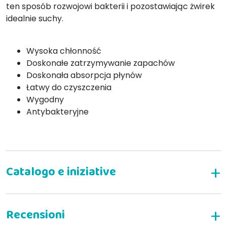
ten sposób rozwojowi bakterii i pozostawiając żwirek
idealnie suchy.
Wysoka chłonność
Doskonałe zatrzymywanie zapachów
Doskonała absorpcja płynów
Łatwy do czyszczenia
Wygodny
Antybakteryjne
Instrukcja użycia: