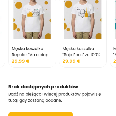
Męska koszulka
Męska koszulka
M
Regular "Va a ciapà
"Boja Faus" ze 100%
"
29,99 €
29,99 €
2
i ratt" wykonana w
bawełny o
P
100% z bawełny
regularnym kroju
b
r
Brak dostępnych produktów
Bądź na bieżąco! Więcej produktów pojawi się
tutaj, gdy zostaną dodane.