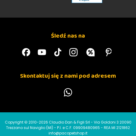
Śledź nas na
Skontaktuj się z nami pod adresem
Copyright © 2010-2026 Claudio Dan & Figli Srl - Via Goldoni 3 20090
Trezzano sul Naviglio (MI) - P.I. e C.F. 09909480965 - REA MI 2121862
info@pacopetshop.it