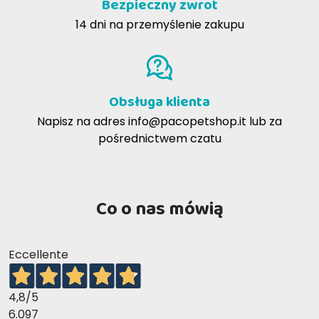
Bezpieczny zwrot
14 dni na przemyślenie zakupu
Obsługa klienta
Napisz na adres
info@pacopetshop.it
lub za
pośrednictwem czatu
Co o nas mówią
Eccellente
4,8
/5
6.097