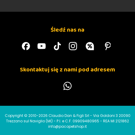
Śledź nas na
Skontaktuj się z nami pod adresem
Copyright © 2010-2026 Claudio Dan & Figli Srl - Via Goldoni 3 20090
Trezzano sul Naviglio (MI) - P.I. e C.F. 09909480965 - REA MI 2121862
info@pacopetshop.it