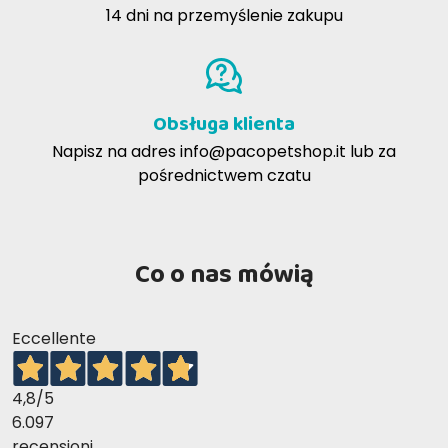
14 dni na przemyślenie zakupu
Obsługa klienta
Napisz na adres
info@pacopetshop.it
lub za
pośrednictwem czatu
Co o nas mówią
Eccellente
4,8
/5
6.097
recensioni