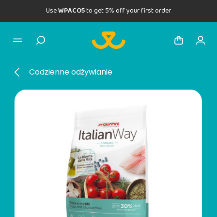
Use
WPACO5
to get 5% off your first order
Codzienne odżywianie