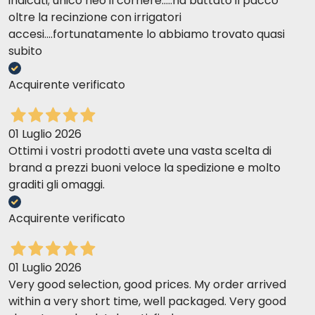
indicati; unico neo il corriere.....ha buttato il pacco
50
4
6 1/3
oltre la recinzione con irrigatori
accesi....fortunatamente lo abbiamo trovato quasi
60
4 2/3
7 1/3
subito
60+
3/4 za 10 kg
1 1/4 na 10
Acquirente verificato
01 Luglio 2026
Ottimi i vostri prodotti avete una vasta scelta di
brand a prezzi buoni veloce la spedizione e molto
Idealna waga psa - kg
Puszki 370 gr
Dzien
graditi gli omaggi.
1
0.25
+
-5 g
Acquirente verificato
2
0.25
+
10 g
4
0.5
+
10 g
01 Luglio 2026
Very good selection, good prices. My order arrived
5
0.5
+
20 g
within a very short time, well packaged. Very good