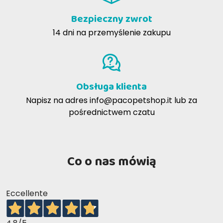
Bezpieczny zwrot
14 dni na przemyślenie zakupu
Obsługa klienta
Napisz na adres
info@pacopetshop.it
lub za
pośrednictwem czatu
Co o nas mówią
Eccellente
Waga psa - kg
Puszki 370 gr
Dzienna 