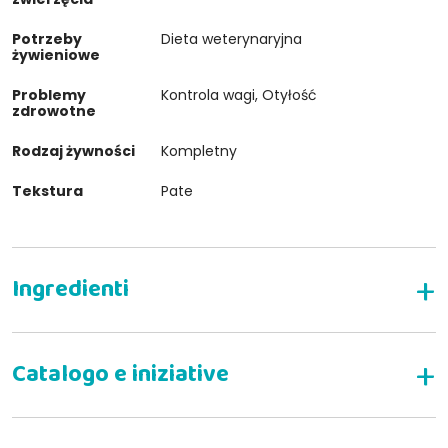
Potrzeby
Dieta weterynaryjna
żywieniowe
Problemy
Kontrola wagi, Otyłość
zdrowotne
Rodzaj żywności
Kompletny
Tekstura
Pate
Pełnoporcjowa weterynaryjna mokra karma dla
psów