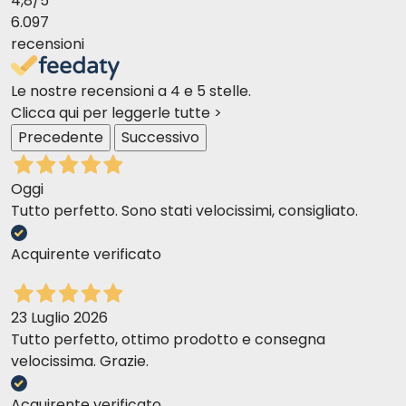
4,8
/5
6.097
1
0.25
+
10 g
recensioni
2
0.25
+
35 g
Le nostre recensioni a 4 e 5 stelle.
4
0.5
+
50 g
Clicca qui per leggerle tutte >
5
0.5
+
70 g
Precedente
Successivo
10
1
+
95 g
Oggi
Tutto perfetto. Sono stati velocissimi, consigliato.
20
1
+
235 g
30
2
+
250 g
Acquirente verificato
40
2
+
360 g
23 Luglio 2026
50
2
+
465 g
Tutto perfetto, ottimo prodotto e consegna
velocissima. Grazie.
60+
2
+
94 g na 1
Acquirente verificato