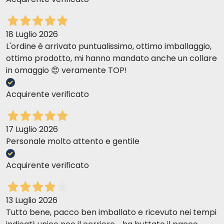
18 Luglio 2026
Idealna waga psa
Puszki 370 gr - Utrata
Puszki 370
- kg
wagi
dorosłych
L'ordine è arrivato puntualissimo, ottimo imballaggio,
ottimo prodotto, mi hanno mandato anche un collare
1
1/4
1/3
in omaggio 😍 veramente TOP!
2
3/8
5/8
Acquirente verificato
4
2/3
1
17 Luglio 2026
5
3/4
1 1/4
Personale molto attento e gentile
10
1 1/4
2
Acquirente verificato
20
2
3 1/4
30
2 3/4
4 1/3
13 Luglio 2026
Tutto bene, pacco ben imballato e ricevuto nei tempi
40
3 1/3
5 1/2