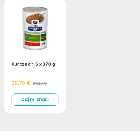
Kurczak
-
6 x 370 g
25,75 €
34,20 €
Daj mi znać!