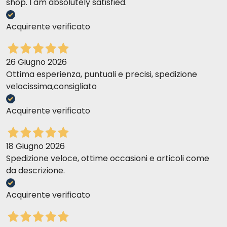
shop. I am absolutely satisfied.
10
0.5
+
75 g
20
1
+
105 g
Acquirente verificato
30
1
+
185 g
26 Giugno 2026
40
1
+
250 g
Ottima esperienza, puntuali e precisi, spedizione
velocissima,consigliato
50
2
+
210 g
Acquirente verificato
60+
2
+
48 g n
18 Giugno 2026
Spedizione veloce, ottime occasioni e articoli come
da descrizione.
Acquirente verificato