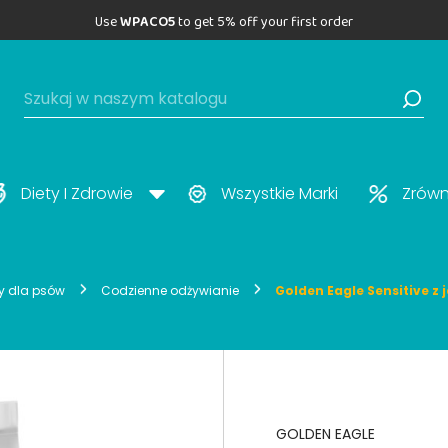
Use
WPACO5
to get 5% off your first order
Diety I Zdrowie
Wszystkie Marki
Zrów
ty dla psów
Codzienne odżywianie
Golden Eagle Sensitive z 
GOLDEN EAGLE