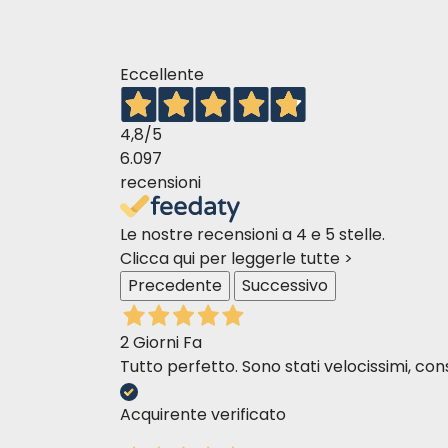
Witamina A
22000 IU/Kg
170 IU/Kg
Witamina E
Eccellente
4,8
/5
6.097
recensioni
Le nostre recensioni a 4 e 5 stelle.
Clicca qui per leggerle tutte >
Precedente
Successivo
2 Giorni Fa
Tutto perfetto. Sono stati velocissimi, cons
Acquirente verificato