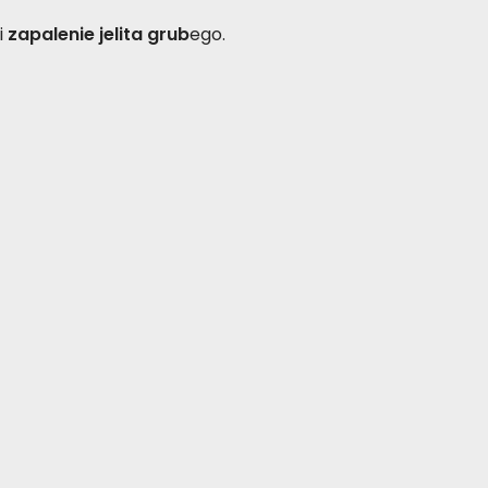
i
zapalenie jelita grub
ego.