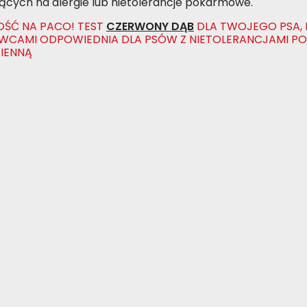
iących na alergie lub nietolerancje pokarmowe.
ŚĆ NA PACO! TEST
CZERWONY DĄB
DLA TWOJEGO PSA,
WCAMI ODPOWIEDNIA DLA PSÓW Z NIETOLERANCJAMI P
IENNĄ