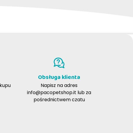
Vittoria D
17-02-2017
Ottimo potenziale nutritivo per cani non
sportivi ma attivi. Molto appetibile e di
qualità elevata. Forse il formato è un pò
piccolo, a volte non viene masticato
Obsługa klienta
(cane di 20 kg).
akupu
Napisz na adres
info@pacopetshop.it
lub za
pośrednictwem czatu