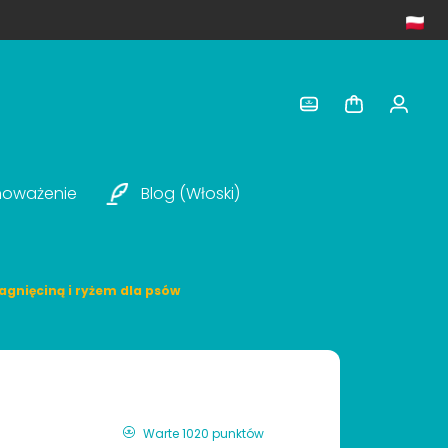
noważenie
Blog (włoski)
jagnięciną i ryżem dla psów
Warte 1020 punktów