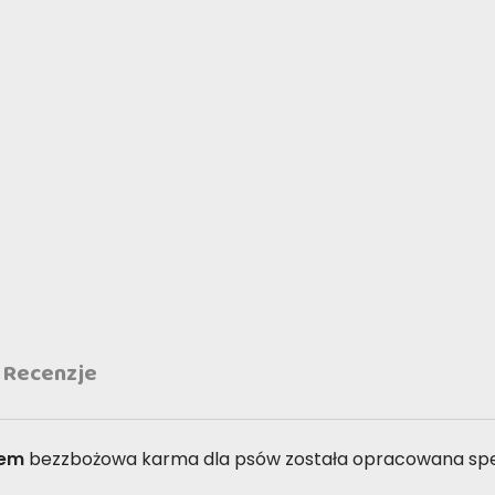
Recenzje
yżem
bezzbożowa karma dla psów
została opracowana spe