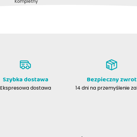
Kompletny
Maria Paola B
26-03-2021
lior mangime che vendono, il mio
07-04-2017
non ha più avuto problemi di
Ottime crocchette
n genere e son due anni che lo
ia
Szybka dostawa
Bezpieczny zwrot
Ekspresowa dostawa
14 dni na przemyślenie z