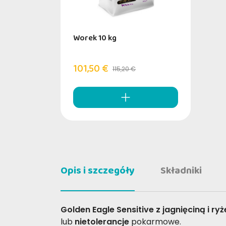
Worek 10 kg
101,50 €
115,20 €
Opis i szczegóły
Składniki
Golden Eagle Sensitive z jagnięciną i r
lub
nietolerancje
pokarmowe.