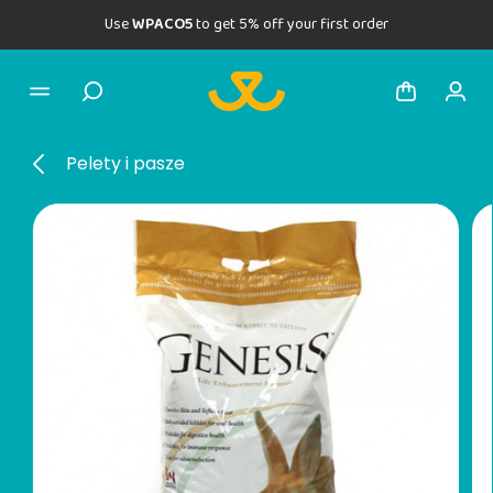
Use
WPACO5
to get 5% off your first order
Pelety i pasze