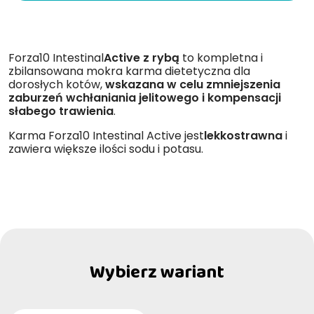
Forza10 Intestinal
Active z rybą
to kompletna i
zbilansowana mokra karma dietetyczna dla
dorosłych kotów,
wskazana w celu zmniejszenia
zaburzeń wchłaniania jelitowego i kompensacji
słabego trawienia
.
Karma Forza10 Intestinal Active jest
lekkostrawna
i
zawiera większe ilości sodu i potasu.
Wybierz wariant