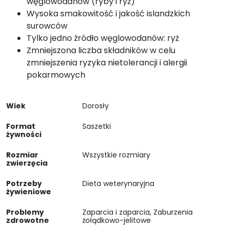
węglowodanów (ryby i ryż)
Wysoka smakowitość i jakość islandzkich
surowców
Tylko jedno źródło węglowodanów: ryż
Zmniejszona liczba składników w celu
zmniejszenia ryzyka nietolerancji i alergii
pokarmowych
Wiek
Dorosły
Format
Saszetki
żywności
Rozmiar
Wszystkie rozmiary
zwierzęcia
Potrzeby
Dieta weterynaryjna
żywieniowe
Problemy
Zaparcia i zaparcia, Zaburzenia
zdrowotne
żołądkowo-jelitowe