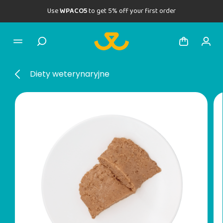
Use
WPACO5
to get 5% off your first order
Diety weterynaryjne