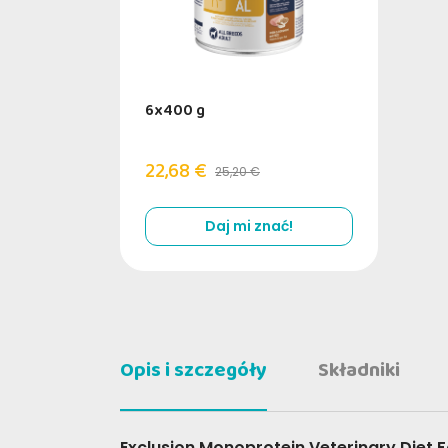
6x400 g
22,68 €
25,20 €
Daj mi znać!
Opis i szczegóły
Składniki
Exclusion Monoprotein Veterinary Diet 