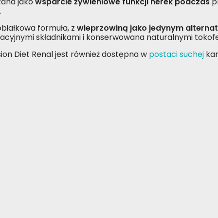
ana jako
wsparcie żywieniowe funkcji nerek podczas
pr
.
białkowa formuła, z
wieprzowiną jako jedynym alterna
acyjnymi składnikami i konserwowana naturalnymi tokofe
sion Diet Renal jest również dostępna w
postaci suchej
kar