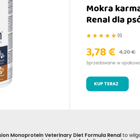
Mokra karma
Renal dla p
(1)
3,78 €
4,20 €
Sprzedawane w opakow
KUP TERAZ
sion Monoprotein Veterinary Diet Formula Renal
to wilg