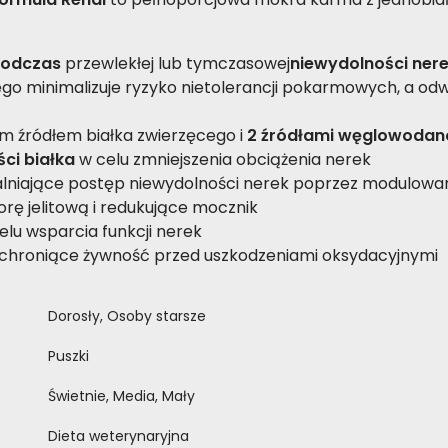
podczas
przewlekłej lub tymczasowej
niewydolności ner
go minimalizuje ryzyko nietolerancji pokarmowych, a odw
 źródłem białka zwierzęcego i
2 źródłami węglowoda
ci białka
w celu zmniejszenia obciążenia nerek
niające postęp niewydolności nerek poprzez modulowan
orę jelitową i redukujące mocznik
elu wsparcia funkcji nerek
chroniące żywność przed uszkodzeniami oksydacyjnymi
Dorosły, Osoby starsze
Puszki
Świetnie, Media, Mały
Dieta weterynaryjna