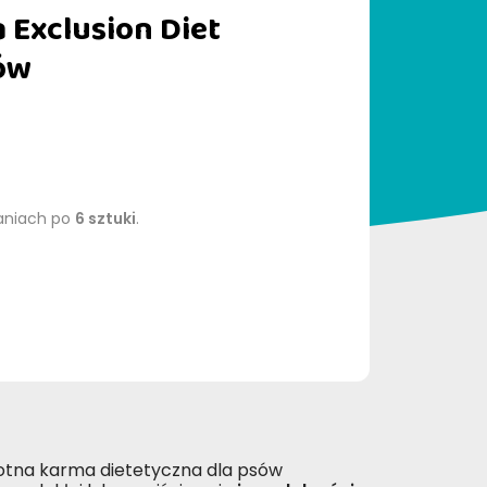
 Exclusion Diet
sów
aniach po
6 sztuki
.
otna karma dietetyczna dla psów