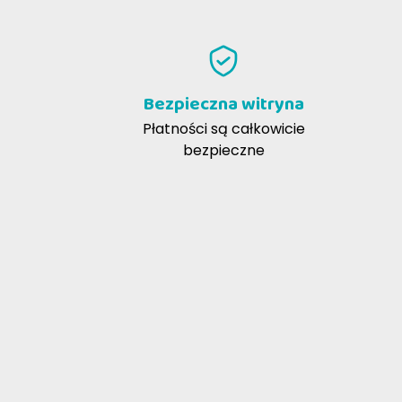
Elisa B
11-12-2024
Per cagnolina di 16 anni con difficoltà
digestive e problemi ai reni
Bezpieczna witryna
Płatności są całkowicie
bezpieczne