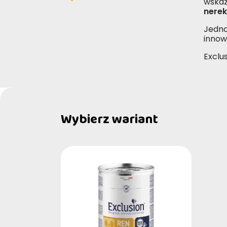
wskaz
nerek
Jedno
innow
Exclu
Wybierz wariant