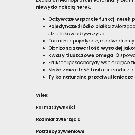
niewydolnością ner
ek.
Odżywcze wsparcie funkcji nerek 
Pojedyncze źródło białka
zwierzęce
składników odżywczych.
Formuła z pojedynczym odwodnionym
Obniżona zawartość wysokiej jakoś
Kwasy tłuszczowe omega-3
spowal
Fruktooligosacharydy wspierające fl
Niska zawartość fosforu i sodu
w c
Tylko naturalne przeciwutleniacze
Wiek
Format żywności
Rozmiar zwierzęcia
Potrzeby żywieniowe