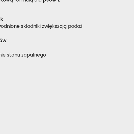
ek
odnione składniki zwiększają podaż
nów
ie stanu zapalnego