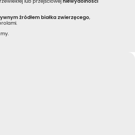
zewlekłej lub przejściowej
niewydolności
tywnym źródłem białka zwierzęcego
,
rolami.
my.