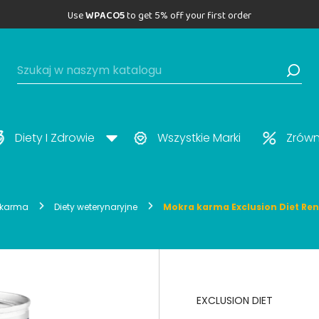
Use
WPACO5
to get 5% off your first order
Diety I Zdrowie
Wszystkie Marki
Zrów
 karma
Diety weterynaryjne
Mokra karma Exclusion Diet Ren
EXCLUSION DIET