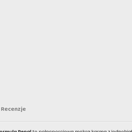
Recenzje
Formula
Renal
to pełnoporcjowa mokra karma z jednobia