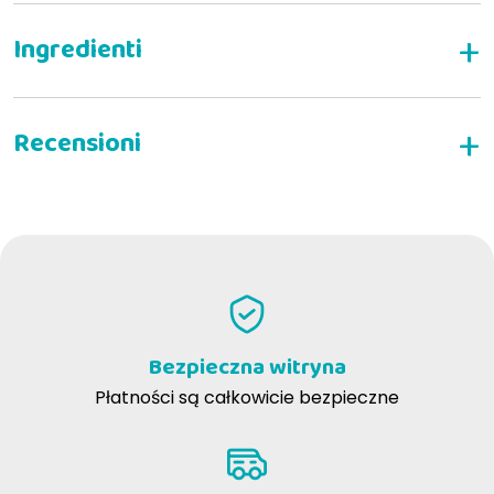
NAPISZ RECENZJĘ
PAOLO M
11-11-2024
Utilizzando questo prodotto il mio cane sta dimagrendo
Bezpieczna witryna
Federica P
17-03-2022
Płatności są całkowicie bezpieczne
Ottimo prodotto per il mio Labrador anziano e artritico. Prezzo super
conveniente!