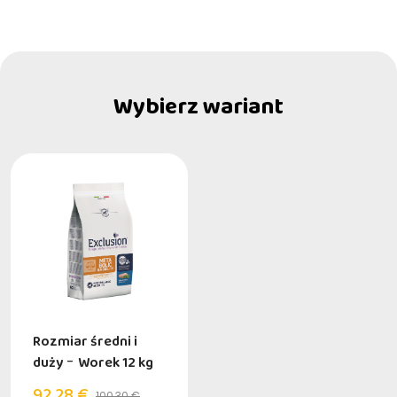
Wybierz wariant
Rozmiar średni i
duży
-
Worek 12 kg
92,28 €
100,30 €