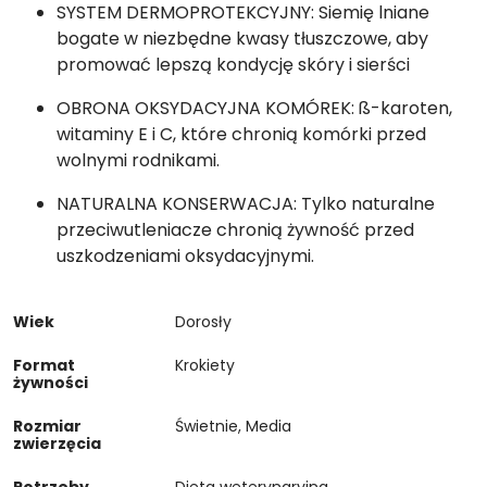
SYSTEM DERMOPROTEKCYJNY: Siemię lniane
bogate w niezbędne kwasy tłuszczowe, aby
promować lepszą kondycję skóry i sierści
OBRONA OKSYDACYJNA KOMÓREK: ß-karoten,
witaminy E i C, które chronią komórki przed
wolnymi rodnikami.
NATURALNA KONSERWACJA: Tylko naturalne
przeciwutleniacze chronią żywność przed
uszkodzeniami oksydacyjnymi.
Wiek
Dorosły
Format
Krokiety
żywności
Rozmiar
Świetnie, Media
zwierzęcia
Potrzeby
Dieta weterynaryjna