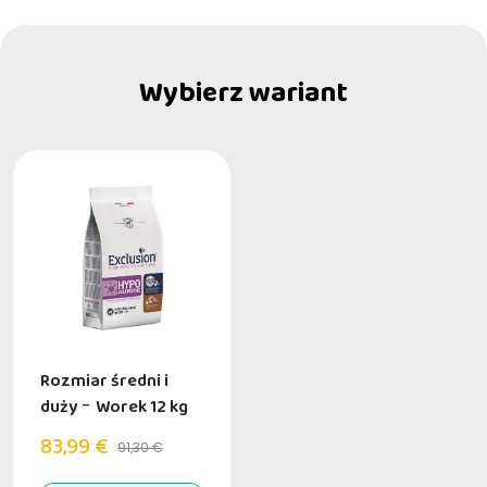
Wybierz wariant
Rozmiar średni i
duży
-
Worek 12 kg
83,99 €
91,30 €