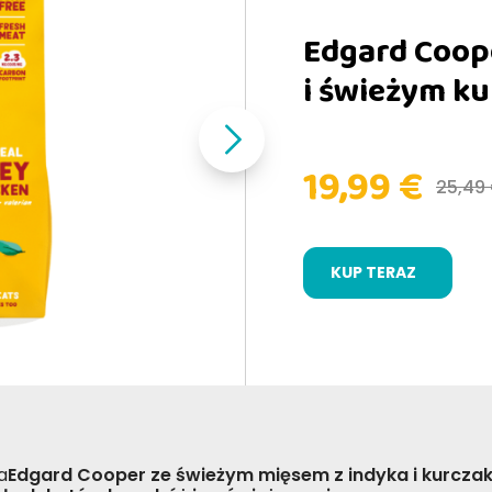
Edgard Coope
i świeżym ku
19,99 €
25,49
KUP TERAZ
a
Edgard Cooper ze świeżym mięsem z indyka i kurcza