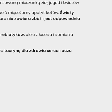
ansowaną mieszanką ziół, jagód i kwiatów
koić mięsożerny apetyt kotów.
Świeży
tura
nie zawiera zbóż i jest odpowiednia
prebiotyków
, oleju z łososia i siemienia
że
taurynę dla zdrowia serca i oczu
.