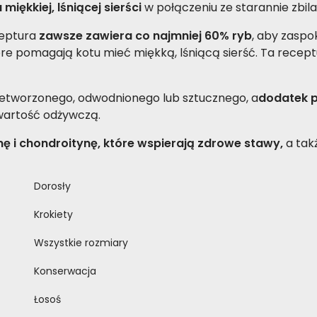
ękkiej, lśniącej sierści
w połączeniu ze starannie zbil
ceptura
zawsze zawiera co najmniej 60% ryb
, aby zaspo
tóre pomagają kotu mieć miękką, lśniącą sierść. Ta recep
zetworzonego, odwodnionego lub sztucznego, a
dodatek 
wartość odżywczą.
ę i chondroitynę, które wspierają zdrowe stawy,
a tak
Dorosły
Krokiety
Wszystkie rozmiary
Konserwacja
Łosoś