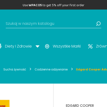
Use
WPACO5
to get 5% off your first order
Diety I Zdrowie
Wszystkie Marki
Zrów
Sucha żywność
Codzienne odżywianie
Edgard Cooper Adu
EDGARD COOPER