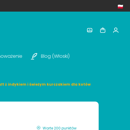
noważenie
Blog (włoski)
lt z indykiem i świeżym kurczakiem dla kotów
Warte 200 punktów