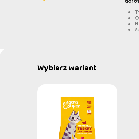
doros
T
O
N
S
Wybierz wariant