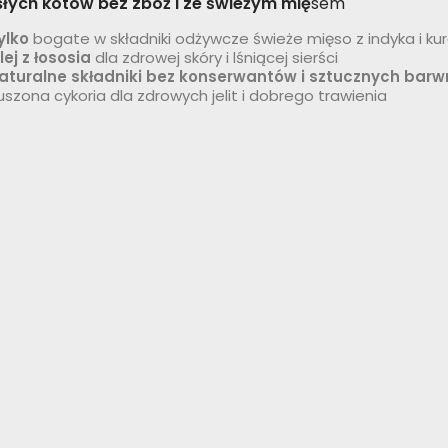
łych kotów bez zbóż i ze świeżym mię
sem
ylko
bogate w składniki odżywcze świeże mięso z indyka i ku
lej z łososia
dla zdrowej skóry i lśniącej sierści
aturalne składniki bez konserwantów i sztucznych bar
uszona cykoria dla zdrowych jelit i dobrego trawienia