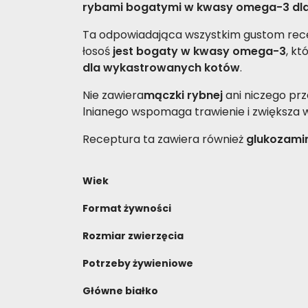
rybami bogatymi w kwasy omega-3 dla mi
Ta odpowiadająca wszystkim gustom re
łosoś
jest bogaty w kwasy omega-3
, k
dla wykastrowanych kotów
.
Nie zawiera
mączki rybnej
ani niczego pr
lnianego wspomaga trawienie i zwiększa 
Receptura ta zawiera również
glukozamin
Wiek
Format żywności
Rozmiar zwierzęcia
Potrzeby żywieniowe
Główne białko