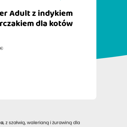
r Adult z indykiem
rczakiem dla kotów
 €
ka
, z szałwią, walerianą i żurawiną dla