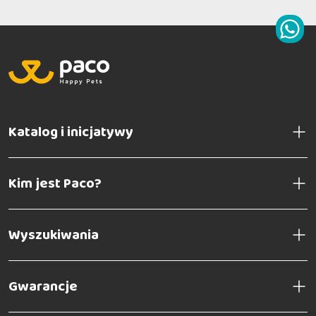
Best Selection No. 9 Indyk i gęś z aloesem
Katalog i inicjatywy
Kim jest Paco?
Wyszukiwania
Gwarancje