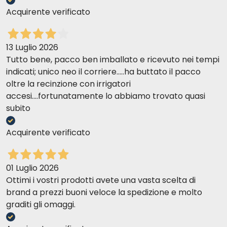
Acquirente verificato
13 Luglio 2026
Tutto bene, pacco ben imballato e ricevuto nei tempi
indicati; unico neo il corriere.....ha buttato il pacco
oltre la recinzione con irrigatori
accesi....fortunatamente lo abbiamo trovato quasi
subito
Acquirente verificato
01 Luglio 2026
Ottimi i vostri prodotti avete una vasta scelta di
Najlepszy wybór nr 6 z dziczyzną
brand a prezzi buoni veloce la spedizione e molto
graditi gli omaggi.