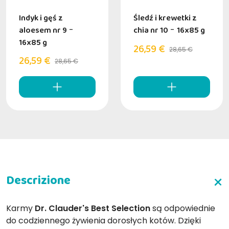
Indyk i gęś z
Śledź i krewetki z
aloesem nr 9
-
chia nr 10
-
16x85 g
16x85 g
26,59 €
28,65 €
26,59 €
28,65 €
Karmy
Dr. Clauder's Best Selection
są odpowiednie
do codziennego żywienia dorosłych kotów. Dzięki