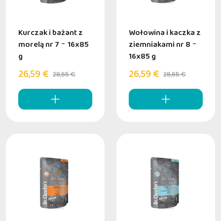
Kurczak i bażant z
Wołowina i kaczka z
morelą nr 7
-
16x85
ziemniakami nr 8
-
g
16x85 g
26,59 €
26,59 €
28,65 €
28,65 €