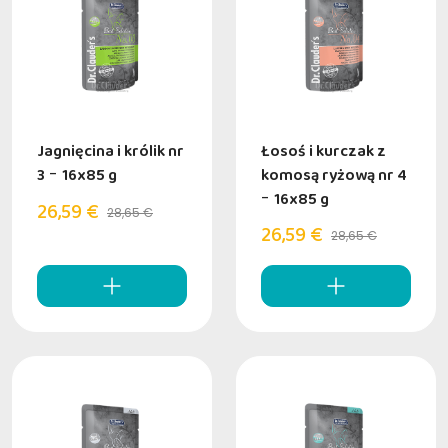
Jagnięcina i królik nr
Łosoś i kurczak z
3
-
16x85 g
komosą ryżową nr 4
-
16x85 g
26,59 €
28,65 €
26,59 €
28,65 €