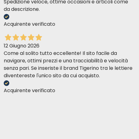
Spedizione veloce, ottime occasioni e articoli come
da descrizione.
Acquirente verificato
12 Giugno 2026
Come al solito tutto eccellente! Il sito facile da
navigare, ottimi prezzi e una tracciabilità e velocità
senza pari. Se inseriste il brand Tigerino tra le lettiere
diventereste l'unico sito da cui acquisto.
Best Selection No. 8 Wołowina i kaczka z
ziemniakami
Acquirente verificato