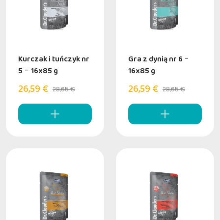
Kurczak i tuńczyk nr
Gra z dynią nr 6
-
5
-
16x85 g
16x85 g
26,59 €
26,59 €
28,65 €
28,65 €