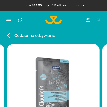
Use
WPACO5
to get 5% off your first order
Codzienne odżywianie