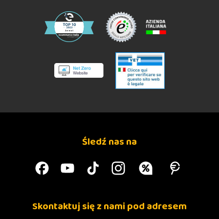
Najlepszy wybór nr 10 Śledź i krewetki z nasionami
chia
Śledź nas na
Skontaktuj się z nami pod adresem
Wskazówki dotyczące karmienia: patrz tabela