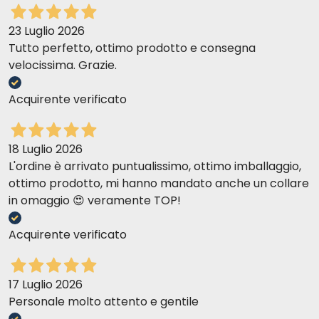
Najlepszy wybór nr 4 Łosoś i kurczak z komosą
23 Luglio 2026
ryżową
Tutto perfetto, ottimo prodotto e consegna
velocissima. Grazie.
Acquirente verificato
18 Luglio 2026
L'ordine è arrivato puntualissimo, ottimo imballaggio,
ottimo prodotto, mi hanno mandato anche un collare
in omaggio 😍 veramente TOP!
Acquirente verificato
17 Luglio 2026
Personale molto attento e gentile
Best Selection No. 5 Kurczak i Tuńczyk