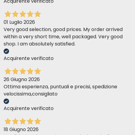
Acquirente verificato
01 Luglio 2026
Very good selection, good prices. My order arrived
within a very short time, well packaged. Very good
shop. I am absolutely satisfied.
Acquirente verificato
26 Giugno 2026
Najlepszy wybór nr 7 z kurczakiem i bażantem
Ottima esperienza, puntuali e precisi, spedizione
velocissima,consigliato
Acquirente verificato
18 Giugno 2026