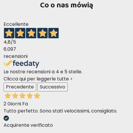
Co o nas mówią
Eccellente
Best Selection No. 3 Jagnięcina i królik
4,8
/5
6.097
recensioni
Le nostre recensioni a 4 e 5 stelle.
Clicca qui per leggerle tutte >
Precedente
Successivo
2 Giorni Fa
Tutto perfetto. Sono stati velocissimi, consigliato.
Acquirente verificato