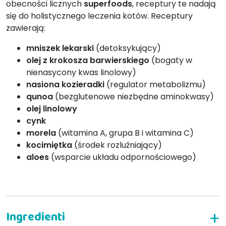
obecności licznych
superfoods
, receptury te nadają
się do holistycznego leczenia kotów. Receptury
zawierają:
mniszek lekarski
(detoksykujący)
olej z krokosza barwierskiego
(bogaty w
nienasycony kwas linolowy)
nasiona kozieradki
(regulator metabolizmu)
qunoa
(bezglutenowe niezbędne aminokwasy)
olej linolowy
cynk
morela
(witamina A, grupa B i witamina C)
kocimiętka
(środek rozluźniający)
aloes
(wsparcie układu odpornościowego)