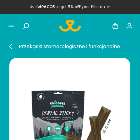
Use
WPACO5
to get 5% off your first order
Przekąski stomatologiczne i funkcjonalne