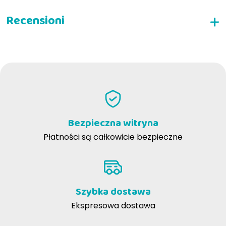
NAPISZ RECENZJĘ
Bezpieczna witryna
Płatności są całkowicie bezpieczne
,5 - 1 przekąska
- 2
Szybka dostawa
-
Ekspresowa dostawa
dziennie