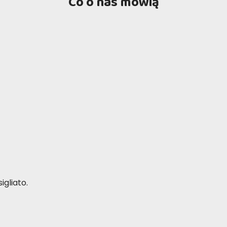
Co o nas mówią
igliato.