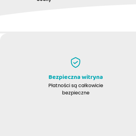
NAPISZ RECENZJĘ
Alessandra L
Chia
09-01-2025
Ottimo
È un ottimo prodotto x cani di grossa
cagno
taglia. Digeribile e veramente completo.
Brit n.1 !
Bezpieczna witryna
Płatności są całkowicie
bezpieczne
ornella s
06-06-2019
prodotto eccellente come tutti i prodotti
di questo marchio.