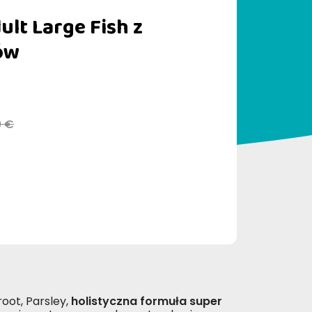
ult Large Fish z
ów
0 €
root, Parsley,
holistyczna formuła super