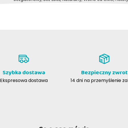
ra C
Thelema F
08-09-2021
21-0
 rapporto qualità prezzo, e la mia
Ottime crocchette per il mio Dog
lona lo adora
bordeaux! dopo svariati tentativi
provato queste crocchette, ottim
rapporto qualità prezzo, pelo mor
Szybka dostawa
Bezpieczny zwrot
feci compatte
Ekspresowa dostawa
14 dni na przemyślenie z