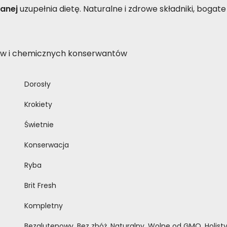
anej
uzupełnia dietę. Naturalne i zdrowe składniki, bogate
ów i chemicznych konserwantów
Dorosły
Krokiety
Świetnie
Konserwacja
Ryba
Brit Fresh
Kompletny
Bezglutenowy, Bez zbóż, Naturalny, Wolne od GMO, Holist