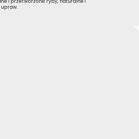
ne i przetworzone ryby, naturalne i
h upraw.