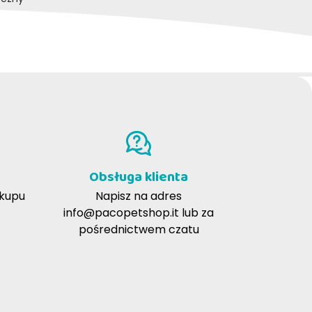
Emanuela S
4-2020
ue de
19-02-2020
 ho
Lo consiglio in quanto io
o
personalmente mi trovo benissimo e ai
bido e
miei Corgi piace tantissimo
Obsługa klienta
akupu
Napisz na adres
info@pacopetshop.it
lub za
pośrednictwem czatu