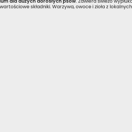
ium dla dużych dorosłych psów
. Zawiera świeżo wypłuka
wartościowe składniki. Warzywa, owoce i zioła z lokalnyc