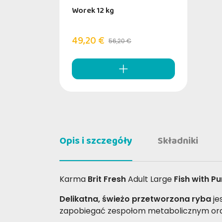
Worek 12 kg
49,20 €
56,20 €
Opis i szczegóły
Składniki
Karma
Brit Fresh
Adult Large
Fish with P
Delikatna, świeżo przetworzona ryba
je
zapobiegać zespołom metabolicznym oraz