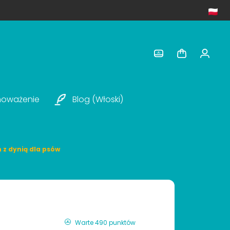
noważenie
Blog (włoski)
h z dynią dla psów
Warte 490 punktów