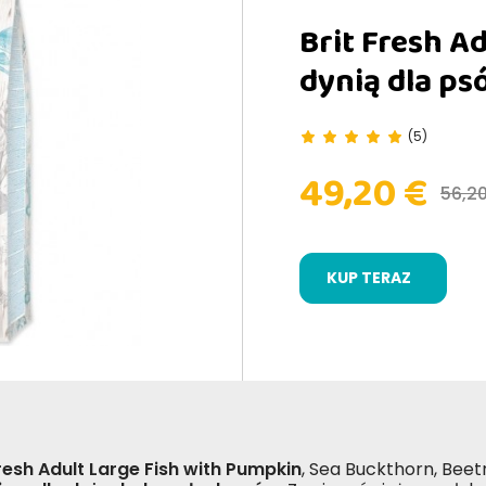
Brit Fresh Ad
dynią dla ps
(5)
49,20 €
56,2
KUP TERAZ
Fresh Adult Large Fish with Pumpkin
, Sea Buckthorn, Beet