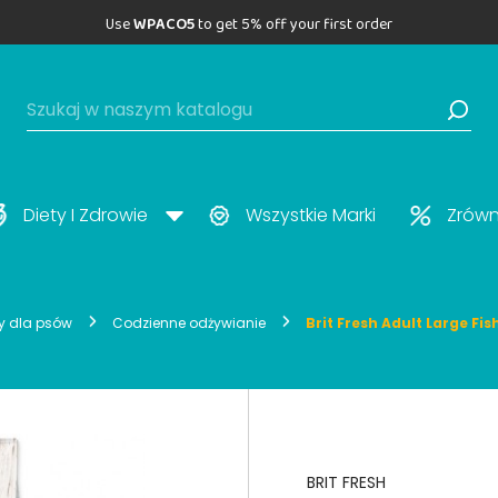
Use
WPACO5
to get 5% off your first order
Diety I Zdrowie
Wszystkie Marki
Zrów
ty dla psów
Codzienne odżywianie
Brit Fresh Adult Large Fis
BRIT FRESH