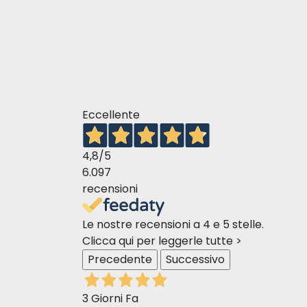
06–10
170
11–15
230
16–21
290
22–25
330
26–30
380
Eccellente
31–40
470
4,8
/5
41–50
550
6.097
51–60
630
recensioni
61–70
705
Le nostre recensioni a 4 e 5 stelle.
71–80
780
Clicca qui per leggerle tutte >
Precedente
Successivo
3 Giorni Fa