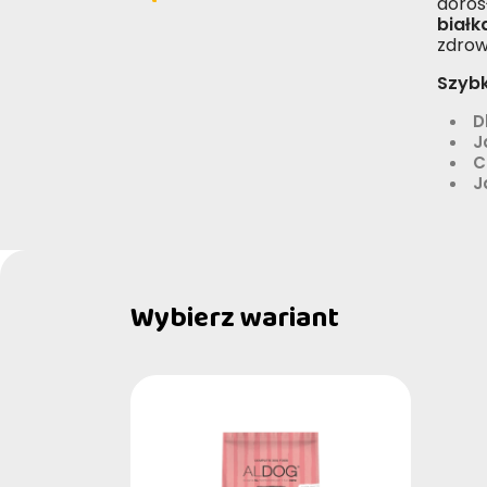
doros
białk
zdrowe
Szybk
D
J
C
J
Wybierz wariant