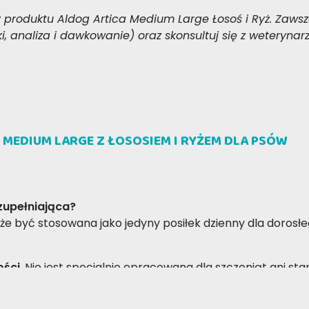
 produktu Aldog Artica Medium Large Łosoś i Ryż. Zaws
ki, analiza i dawkowanie) oraz skonsultuj się z weteryn
 MEDIUM LARGE Z ŁOSOSIEM I RYŻEM DLA PSÓW
zupełniająca?
że być stosowana jako jedyny posiłek dzienny dla dorosłe
ości
. Nie jest specjalnie opracowana dla szczeniąt ani st