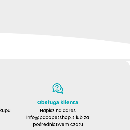
w o wrażliwym trawieniu.
sprawia, że sierść jest bardziej miękka i
 zapewnić odpowiednie nawodnienie,
Obsługa klienta
szając dawkę poprzedniej karmy.
akupu
Napisz na adres
info@pacopetshop.it
lub za
pośrednictwem czatu