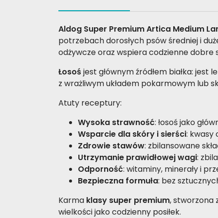
Aldog Super Premium Artica Medium Lar
potrzebach dorosłych psów średniej i duże
odżywcze oraz wspiera codzienne dobre
Łosoś
jest głównym źródłem białka: jest 
z wrażliwym układem pokarmowym lub s
Atuty receptury:
Wysoka strawność
: łosoś jako głów
Wsparcie dla skóry i sierści
: kwasy
Zdrowie stawów
: zbilansowane skła
Utrzymanie prawidłowej wagi
: zbi
Odporność
: witaminy, minerały i p
Bezpieczna formuła
: bez sztuczny
Karma
klasy super premium
, stworzona 
wielkości jako codzienny posiłek.