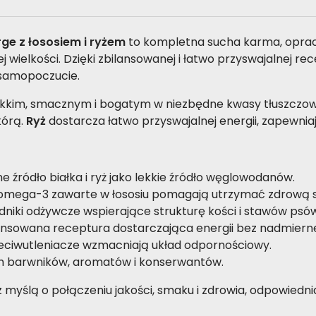
ge z łososiem i ryżem
to kompletna sucha karma, opra
j wielkości. Dzięki zbilansowanej i łatwo przyswajalnej r
 samopoczucie.
lekkim, smacznym i bogatym w niezbędne kwasy tłuszczow
kórą.
Ryż
dostarcza łatwo przyswajalnej energii, zapewni
ne źródło białka i ryż jako lekkie źródło węglowodanów.
 omega-3 zawarte w łososiu pomagają utrzymać zdrową skó
dniki odżywcze wspierające strukturę kości i stawów psów ś
lansowana receptura dostarczająca energii bez nadmiern
rzeciwutleniacze wzmacniają układ odpornościowy.
ch barwników, aromatów i konserwantów.
z myślą o połączeniu jakości, smaku i zdrowia, odpowiednia