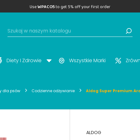
Use
WPACO5
to get 5% off your first order
Diety I Zdrowie
Wszystkie Marki
Zrów
ty dla psów
Codzienne odżywianie
Aldog Super Premium Arc
ALDOG