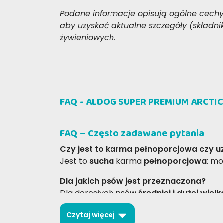
Podane informacje opisują ogólne cechy
aby uzyskać aktualne szczegóły (składni
żywieniowych.
NAPISZ RECENZJĘ
FAQ - ALDOG SUPER PREMIUM ARCTIC
FAQ – Często zadawane pytania
Czy jest to karma pełnoporcjowa czy u
Jest to
sucha
karma
pełnoporcjowa
: mo
Dla jakich psów jest przeznaczona?
Dla dorosłych psów
średniej i dużej wielk
Jakie jest główne źródło białka?
Czytaj więcej