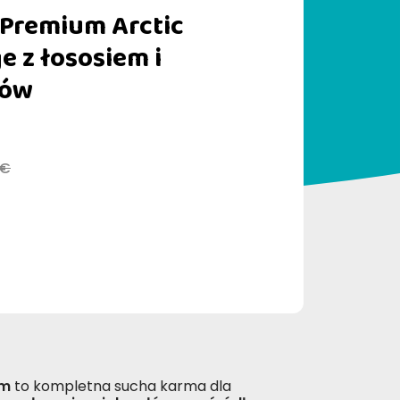
 Premium Arctic
 z łososiem i
sów
 €
em
to kompletna sucha karma dla