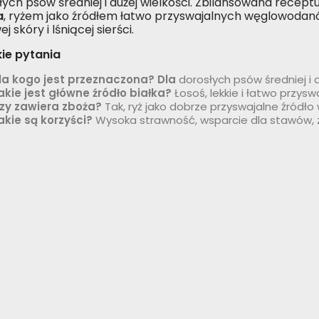
łych psów średniej i dużej wielkości. Zbilansowana recept
a
, ryżem jako źródłem łatwo przyswajalnych węglowoda
j skóry i lśniącej sierści.
ie pytania
la kogo jest przeznaczona? Dla
dorosłych psów średniej i d
akie jest główne źródło białka?
Łosoś, lekkie i łatwo przyswa
zy zawiera zboża?
Tak, ryż jako dobrze przyswajalne źródł
akie są korzyści?
Wysoka strawność, wsparcie dla stawów, zd