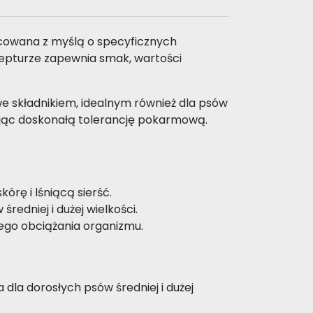
cowana z myślą o specyficznych
ecepturze zapewnia smak, wartości
e składnikiem, idealnym również dla psów
ając doskonałą tolerancję pokarmową.
rę i lśniącą sierść.
redniej i dużej wielkości.
ego obciążania organizmu.
 dla dorosłych psów średniej i dużej