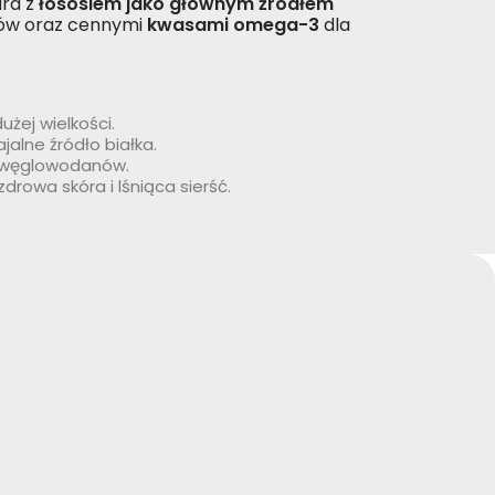
ura z
łososiem jako głównym źródłem
nów oraz cennymi
kwasami omega-3
dla
użej wielkości.
jalne źródło białka.
o węglowodanów.
rowa skóra i lśniąca sierść.