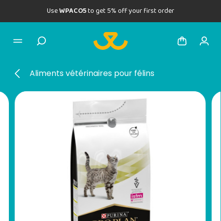
Use
WPACO5
to get 5% off your first order
Aliments vétérinaires pour félins