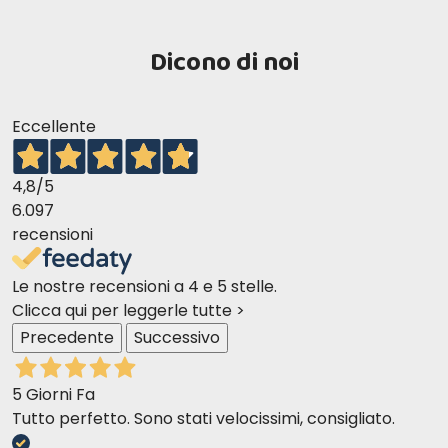
Fe (E1)
140 mg/kg
I (E2)
Dicono di noi
4,2 mg/kg
Mn (E5)
24 mg/kg
Zn (E6)
540 mg/kg
Eccellente
Se (E8)
0,59 mg/kg
4,8
/5
6.097
recensioni
Poids corporel (kg)
Sec (g)
Le nostre recensioni a 4 e 5 stelle.
2
30
Clicca qui per leggerle tutte >
3
45
Precedente
Successivo
4
60
5
75
5 Giorni Fa
> 5
+ 15/kg
Tutto perfetto. Sono stati velocissimi, consigliato.