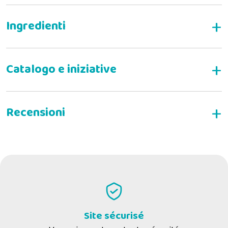
INDICATIONS
Insuffisance hépatique/troubles hépatiques
Cholangite
Cholestase
Hépatite
DONNEZ VOTRE AVIS
Dérivation portosystémique
Néoplasme hépatobiliaire
Valter B
04-07-2018
Accumulation hépatique de cuivre
Come tutti gli alimenti veterinari, bene o male li mangia
Encéphalopathie hépatique
Site sécurisé
CONTRE-INDICATIONS
Valeurs nutritionnelles clés
Sèches
Croissance et reproduction
Donatella I
13-08-2017