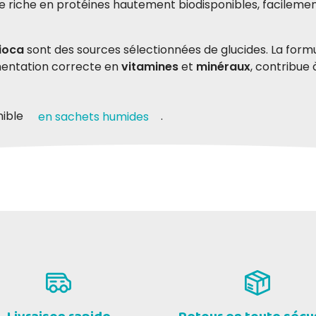
 riche en protéines hautement biodisponibles, facilement
ioca
sont des sources sélectionnées de glucides. La form
mentation correcte en
vitamines
et
minéraux
, contribue 
nible
.
en sachets humides
s hautement biodisponibles
dro c
ANGELA G
27-10-2021
04-0
et la structure de l'intestin.
i cani lo mangiano già da molto
ottimo alimento, digeribile e appet
 con gusto speriamo che duri