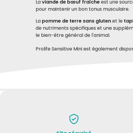
La
viande de bœuf fraîche
est une source
pour maintenir un bon tonus musculaire.
La
pomme de terre
sans gluten
et le
tap
de nutriments spécifiques et une supplé
le bien-être général de l'animal.
Prolife Sensitive Mini est également dispo
Bœuf frais
DONNEZ VOTRE AVIS
Léger et appétissant, source de protéine
NuPro®
(Nucléotides)
Isabella G
lean
15-10-2025
Aide à renforcer les défenses immunitaires 
Ottimo anche per cani con dermatite (
I mie
Bio-Mos®
il mio cane )
tempo
Favorise le développement immunitaire