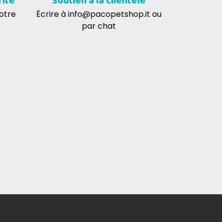
rité
Soutien à la clientèle
votre
Écrire à
info@pacopetshop.it
ou
par chat