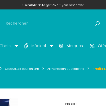
Use
WPACO5
to get 5% off your first order
Chats
Médical
Marques
Offr
Croquettes pour chiens
Alimentation quotidienne
Prolife 
PROLIFE