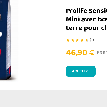
Prolife Sens
Mini avec b
terre pour c
(3)
46,90 €
53,9
ACHETER