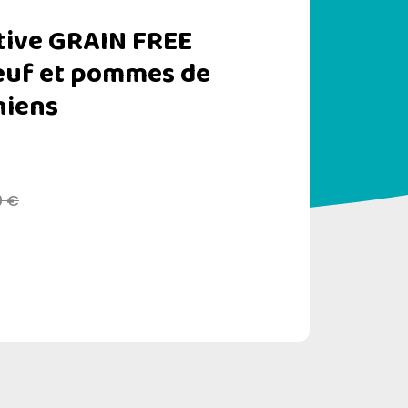
itive GRAIN FREE
œuf et pommes de
hiens
0 €