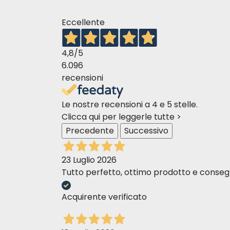
2 à 5 kg
150 g à 350 g
5 à 10 kg
200 g à 550 g
Eccellente
4,8
/5
6.096
recensioni
LAPIN ET POMMES DE TERRE
Le nostre recensioni a 4 e 5 stelle.
Clicca qui per leggerle tutte >
Aliment complet riche en viande fraîche
Precedente
Successivo
Composition
23 Luglio 2026
Lapin frais 68%, Pommes de terre 4%, Systè
Tutto perfetto, ottimo prodotto e consegn
0,1%, Fructo-Oligosaccharides (FOS) 0,1%,
Acquirente verificato
Constituants analytiques
Protéines 9%, Matières grasses 4,6%, Mati