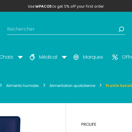
Use
WPACO5
to get 5% off your first order
Chats
Médical
Marques
Offr
Aliments humides
Alimentation quotidienne
Prolife Sens
PROLIFE