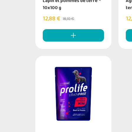
Lapin et pommes de terre
-
Ag
10x100 g
te
12,88 €
12
16,10 €