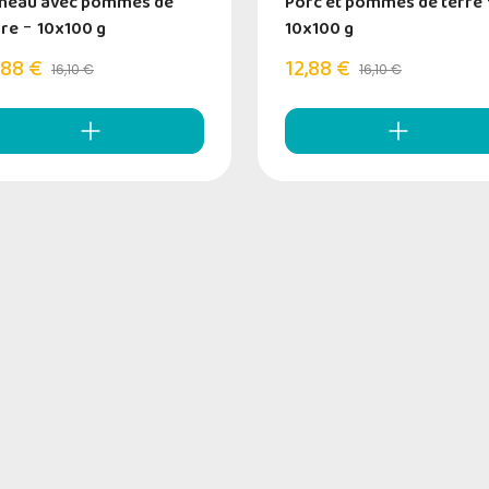
neau avec pommes de
Porc et pommes de terre
rre
-
10x100 g
10x100 g
,88 €
12,88 €
16,10 €
16,10 €