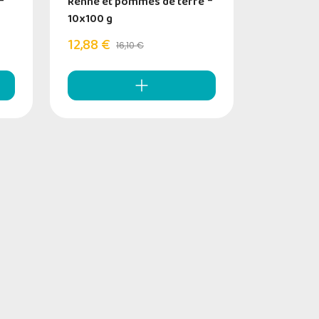
-
Renne et pommes de terre
-
10x100 g
12,88 €
16,10 €