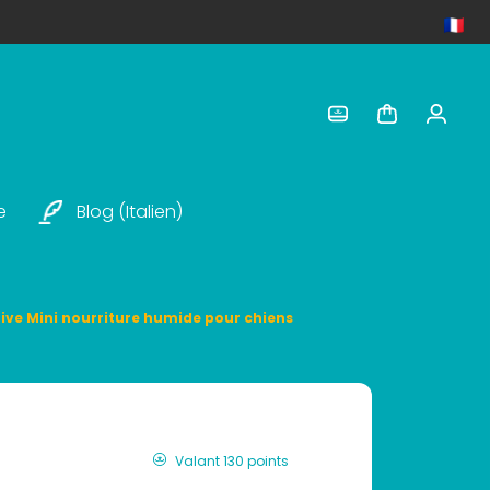
e
Blog (italien)
itive Mini nourriture humide pour chiens
Valant 130 points