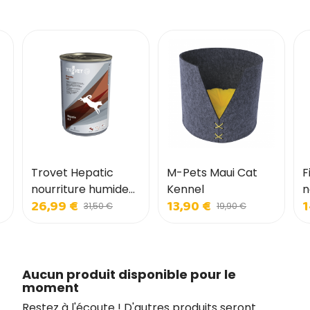
Trovet Hepatic
M-Pets Maui Cat
F
nourriture humide
Kennel
n
26,99 €
13,90 €
1
pour chiens
p
31,50 €
19,90 €
Aucun produit disponible pour le
moment
Restez à l'écoute ! D'autres produits seront