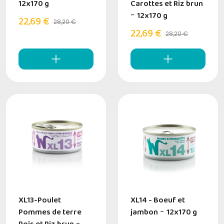
12x170 g
Carottes et Riz brun
-
12x170 g
22,69 €
28,20 €
22,69 €
28,20 €
XL13-Poulet
XL14 - Boeuf et
Pommes de terre
jambon
-
12x170 g
-