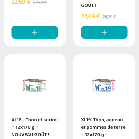
22,69 €
28,20 €
GOÛT !
22,69 €
28,20 €
XL18 - Thon et surimi
XL19-Thon, agneau
-
12x170 g
-
et pommes de terre
NOUVEAU GOÛT !
-
12x170 g
-