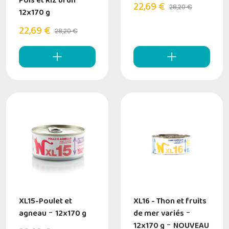
Pois et Riz brun
22,69 €
28,20 €
12x170 g
22,69 €
28,20 €
XL15-Poulet et
XL16 - Thon et fruits
agneau
-
12x170 g
de mer variés
-
12x170 g
-
NOUVEAU