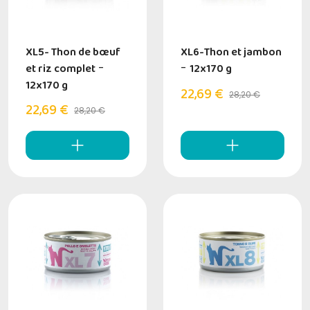
XL5- Thon de bœuf
XL6-Thon et jambon
et riz complet
-
-
12x170 g
12x170 g
22,69 €
28,20 €
22,69 €
28,20 €