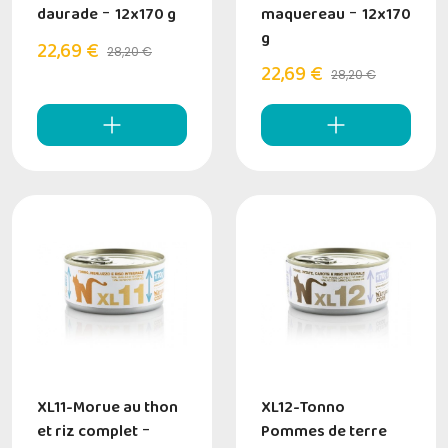
daurade
-
12x170 g
maquereau
-
12x170
g
22,69 €
28,20 €
22,69 €
28,20 €
XL11-Morue au thon
XL12-Tonno
et riz complet
-
Pommes de terre