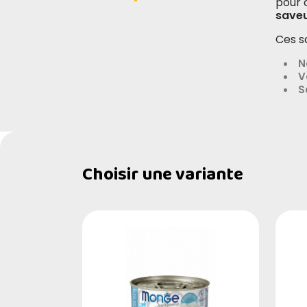
pour 
saveu
Ces s
N
V
S
Choisir une variante