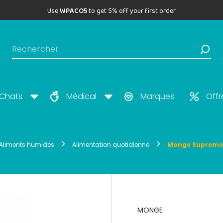
Use
WPACO5
to get 5% off your first order
Chats
Médical
Marques
Offr
Aliments humides
Alimentation quotidienne
Monge Supreme 
MONGE