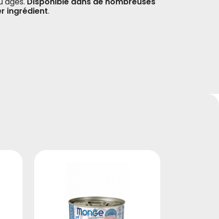
u âgés.
Disponible dans de nombreuses
r ingrédient
.