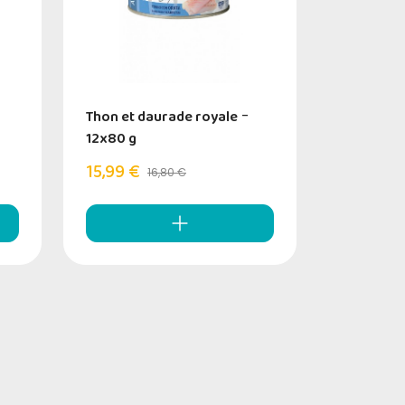
Thon et daurade royale
-
12x80 g
15,99 €
16,80 €