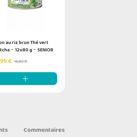
on au riz brun Thé vert
tcha
-
12x80 g
-
SENIOR
,99 €
16,80 €
nts
Commentaires