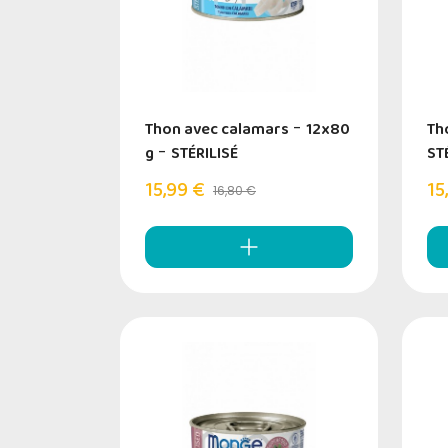
Thon avec calamars
-
12x80
Th
g
-
STÉRILISÉ
ST
15,99 €
15
16,80 €