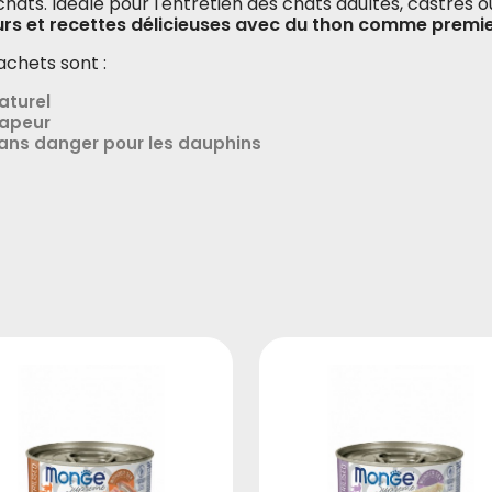
chats. Idéale pour l'entretien des chats adultes, castrés o
rs et recettes délicieuses avec du thon comme premie
achets sont :
aturel
apeur
ans danger pour les dauphins