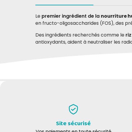
Le
premier ingrédient de la
nourriture 
en fructo-oligosaccharides (FOS), des préb
Des ingrédients recherchés comme le
ri
antioxydants, aident à neutraliser les radi
Aliments humides complémentaires pou
DONNEZ VOTRE AVIS
MONGE SUPREME STERILISED CAT TUNA 
Vincenzo L
02-02-2025
Ottimo prodotto. I miei gatti lo
mangiano volentieri.
Site sécurisé
MONGE SUPREME CHAT CASTRÉ THON AVE
Vos paiements en toute sécurité