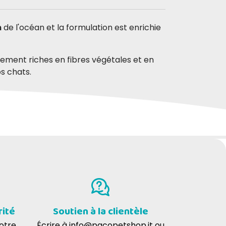
n
de l'océan et la formulation est enrichie
rement riches en fibres végétales et en
os chats.
rité
Soutien à la clientèle
votre
Écrire à
info@pacopetshop.it
ou