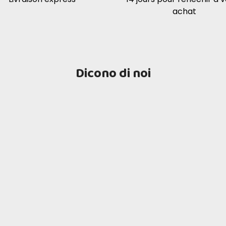
achat
TH BROWN RICE AND LONGAN
Dicono di noi
 RIZ BRUN ET GOJI
 RIZ BRUN ET GINKGO BILOBA