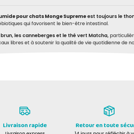
humide pour chats Monge Supreme
est toujours le tho
iotiques qui favorisent le bien-être intestinal.
z brun, les canneberges et le thé vert Matcha,
particuliè
caux libres et à soutenir la qualité de vie quotidienne de n
r chats adultes
WITH SEA BASS
Livraison rapide
Retour en toute sécu
C RIZ BRUN ET CANNEBERGES
Livraison express
14 jours pour réfléchir à 