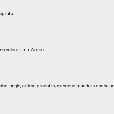
igliato.
 CRABE
a velocissima. Grazie.
X CALAMARS
o imballaggio, ottimo prodotto, mi hanno mandato anche u
 BROWN RICE AND COCONUT