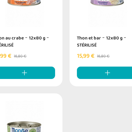
on au crabe
-
12x80 g
-
Thon et bar
-
12x80 g
-
ÉRILISÉ
STÉRILISÉ
,99 €
15,99 €
16,80 €
16,80 €