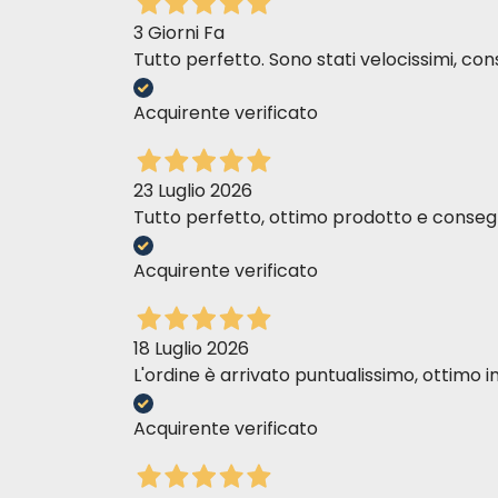
3 Giorni Fa
Tutto perfetto. Sono stati velocissimi, cons
Acquirente verificato
MONGE SUPREME CHAT CASTRÉ THON AU
23 Luglio 2026
Tutto perfetto, ottimo prodotto e consegn
Acquirente verificato
MONGE SUPREME CHAT CASTRÉ THON AU
18 Luglio 2026
L'ordine è arrivato puntualissimo, ottim
Acquirente verificato
MONGE SUPREME ADULT CAT TUNA WITH