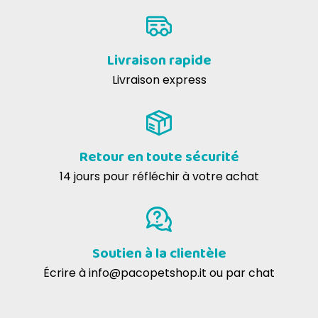
0-5
perchè nn conoscevo. Il mio gatto ha gradito tantissimo e sembra
6-10
funzioni. Mi dispiace solo che non ho ordinato di più...
11-25
Livraison rapide
>25
Livraison express
Retour en toute sécurité
14 jours pour réfléchir à votre achat
Soutien à la clientèle
Écrire à
info@pacopetshop.it
ou par chat