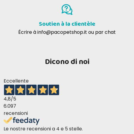
Non, le shampooing Clorexyderm est un adjuvant
dans le traitement des infections cutanées, mais il ne
Soutien à la clientèle
remplace pas un traitement antibiotique prescrit par
le vétérinaire.
Écrire à
info@pacopetshop.it
ou par chat
Dicono di noi
Eccellente
4,8
/5
6.097
recensioni
Le nostre recensioni a 4 e 5 stelle.