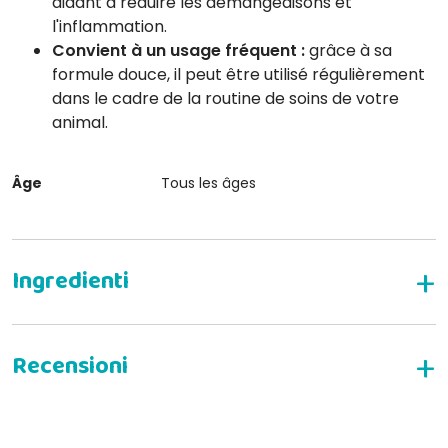
aidant à réduire les démangeaisons et
l'inflammation.
Convient à un usage fréquent :
grâce à sa
formule douce, il peut être utilisé régulièrement
dans le cadre de la routine de soins de votre
animal.
Âge
Tous les âges
Composition :
DONNEZ VOTRE AVIS
Mode d'emploi