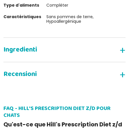
Type d'aliments
Compléter
Caractéristiques
Sans pommes de terre,
Hypoallergénique
Aliment sec complet pour chats adultes
Protéines de haute qualité et ingrédients
soigneusement sélectionnés.
DONNEZ VOTRE AVIS
Original : farine de riz, concentré de protéines de
riz, foie de poulet hydrolysé (15,2%), huile de soja,
FAQ - HILL'S PRESCRIPTION DIET Z/D POUR
minéraux, huile de coco, hydrolysats, coquilles de
CHATS
noix de pécan moulues, huile de poisson (0,1%),
pulpe de betterave déshydratée, graines de lin,
Qu'est-ce que Hill's Prescription Diet z/d