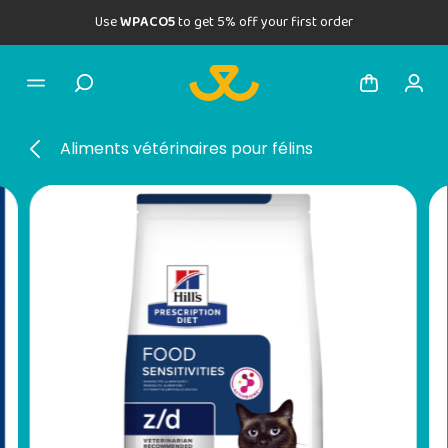
Use
WPACO5
to get 5% off your first order
Aliments vétérinaires pour félins