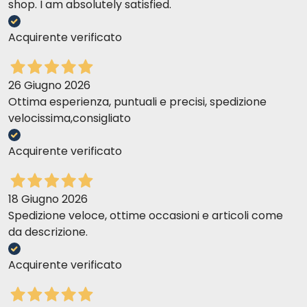
shop. I am absolutely satisfied.
Sara F
24-03-2017
Ordine arrivato in 1gg... ottimo servizio. Il prodotto lo conosco già e
Acquirente verificato
lo consiglio.
26 Giugno 2026
filomena c
20-03-2017
Ottima esperienza, puntuali e precisi, spedizione
buono
velocissima,consigliato
Acquirente verificato
Giovanni R
06-03-2017
E un prodotto consigliato da mio veterinario, è il secondo anno
che lo uso sui miei cani e per il momento non ho riscontrato
18 Giugno 2026
problemi di alcun tipo.
Spedizione veloce, ottime occasioni e articoli come
da descrizione.
Monica V
03-10-2016
Acquirente verificato
Ottimo prodotto