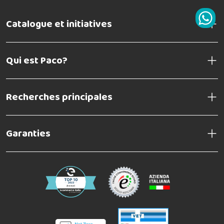
Trovo che sia pratico (non si imbratta tutto il mantello del cane), è
capitato che qualche zecca si attaccasse ma ho messo io un
Catalogue et initiatives
dosaggio non adatto, comunque non sopravvivono perciò
funziona.
Qui est Paco?
Giusi R
30-05-2016
BUON PRODOTTO
Recherches principales
Garanties