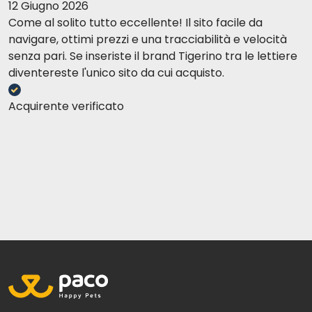
12 Giugno 2026
Luca M
18-08-2016
Come al solito tutto eccellente! Il sito facile da
Il prodotto fa quello che promette e la nostra barboncina lo tollera
navigare, ottimi prezzi e una tracciabilità e velocità
bene.
senza pari. Se inseriste il brand Tigerino tra le lettiere
diventereste l'unico sito da cui acquisto.
Ilaria R
29-07-2016
Acquirente verificato
E' l'antiparassitario che uso sul mio cane da sempre.
Dante P
25-07-2016
ottimo
Cinzia G
13-07-2016
prodotto gia' usato in precedenza
Vanna S
12-07-2016