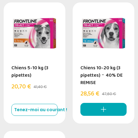
Chiens 5-10 kg (3
Chiens 10-20 kg (3
pipettes)
pipettes)
-
40% DE
REMISE
20,70 €
41,40 €
28,56 €
47,60 €
Tenez-moi au courant !