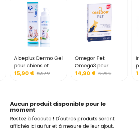
Aloeplus Dermo Gel
Omegor Pet
I
pour chiens et
Omega3 pour
p
15,90 €
14,90 €
1
chats
chiens et chats
c
19,50 €
15,90 €
Aucun produit disponible pour le
moment
Restez à l'écoute ! D'autres produits seront
affichés ici au fur et à mesure de leur ajout.